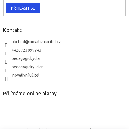
PŘIHLÁSIT SE
Kontakt
obchod
@
inovativniucitel.cz
+420723099743
pedagogickydiar
pedagogicky_diar
inovativní učitel
Přijímáme online platby