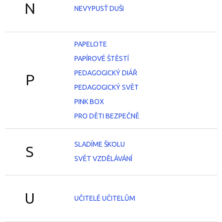
N
NEVYPUSŤ DUŠI
PAPELOTE
PAPÍROVÉ ŠTĚSTÍ
PEDAGOGICKÝ DIÁŘ
P
PEDAGOGICKÝ SVĚT
PINK BOX
PRO DĚTI BEZPEČNĚ
SLADÍME ŠKOLU
S
SVĚT VZDĚLÁVÁNÍ
U
UČITELÉ UČITELŮM