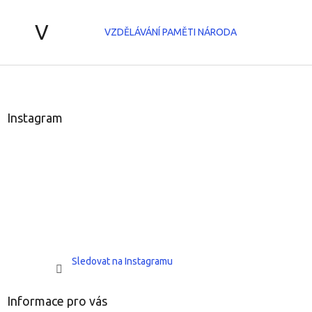
V
VZDĚLÁVÁNÍ PAMĚTI NÁRODA
Z
á
p
a
Instagram
t
í
Sledovat na Instagramu
Informace pro vás