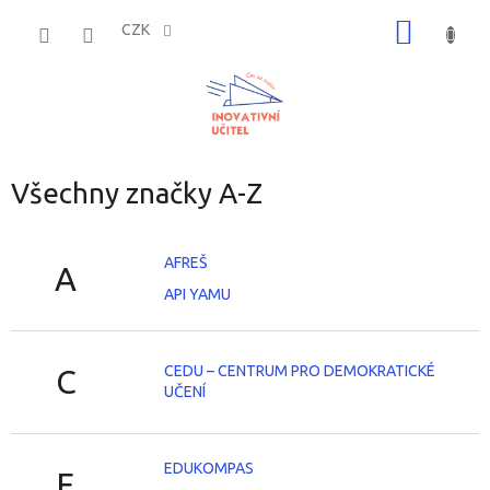
Přejít
NÁKUP
na
CZK
obsah
KOŠÍK
Všechny značky A-Z
AFREŠ
A
API YAMU
CEDU – CENTRUM PRO DEMOKRATICKÉ
C
UČENÍ
EDUKOMPAS
E