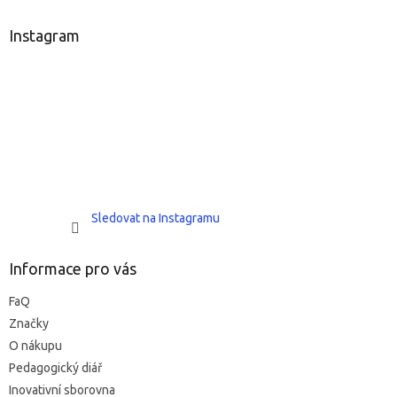
p
a
Instagram
t
í
Sledovat na Instagramu
Informace pro vás
FaQ
Značky
O nákupu
Pedagogický diář
Inovativní sborovna