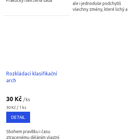
Prakticky navržená sada
ale i jednoduše podchytíš
k využití i ve výuce.
všechny změny, které lichý a
sudý týden přináší.
Rozkládací klasifikační
arch
Průměrné
hodnocení
30 Kč
/ ks
produktu
je
Měrná
30 Kč / 1 ks
cena:
4,8
DETAIL
z
5
hvězdiček.
Sbohem pravítku i času
ztracenému děláním vlastní