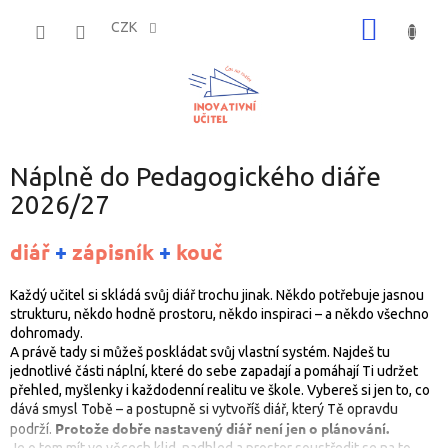
Přejít
NÁKUP
na
CZK
obsah
KOŠÍK
Náplně do Pedagogického diáře
2026/27
diář
+
zápisník
+
kouč
Každý učitel si skládá svůj diář trochu jinak. Někdo potřebuje jasnou
strukturu, někdo hodně prostoru, někdo inspiraci – a někdo všechno
dohromady.
A právě tady si můžeš poskládat svůj vlastní systém. Najdeš tu
jednotlivé části náplní, které do sebe zapadají a pomáhají Ti udržet
přehled, myšlenky i každodenní realitu ve škole. Vybereš si jen to, co
dává smysl Tobě – a postupně si vytvoříš diář, který Tě opravdu
Protože dobře nastavený diář není jen o plánování.
podrží.
Je o tom mít ve věcech klid, nadhled a prostor soustředit se na to