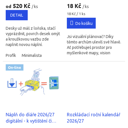
t
hodnocení
hodnocení
520 Kč
18 Kč
od
/ ks
/ ks
ů
produktu
produktu
je
je
Měrná
18 Kč / 1 ks
DETAIL
cena:
5,0
5,0
Do košíku
z
z
Desky už máš z loňska, stačí
5
5
vyprázdnit, povrch desek omýt
hvězdiček.
hvězdiček.
Jsi vizuální plánovač? Díky
a kroužkovou vazbu zde
těmto archům ulevíš své hlavě.
naplnit novou náplní.
Ať potřebuješ prostor pro
myšlenkové mapy, vision
Profík
Minimalista
boardy či zkrátka více místa
pro…
On-line
Náplň do diáře 2026/27
Rozkládací roční kalendář
digitální - k vytištění či
2026/27
nahrání