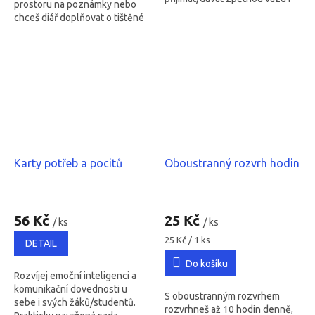
prostoru na poznámky nebo
reflektovat výuku.
chceš diář doplňovat o tištěné
materiály, které si u nás
stahuješ zdarma.
Karty potřeb a pocitů
Oboustranný rozvrh hodin
Průměrné
hodnocení
56 Kč
25 Kč
/ ks
/ ks
produktu
je
Měrná
25 Kč / 1 ks
DETAIL
cena:
5,0
Do košíku
z
Rozvíjej emoční inteligenci a
5
komunikační dovednosti u
hvězdiček.
S oboustranným rozvrhem
sebe i svých žáků/studentů.
rozvrhneš až 10 hodin denně,