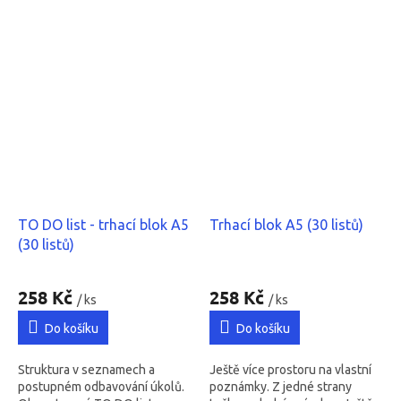
TO DO list - trhací blok A5
Trhací blok A5 (30 listů)
(30 listů)
258 Kč
258 Kč
/ ks
/ ks
Do košíku
Do košíku
Struktura v seznamech a
Ještě více prostoru na vlastní
postupném odbavování úkolů.
poznámky. Z jedné strany