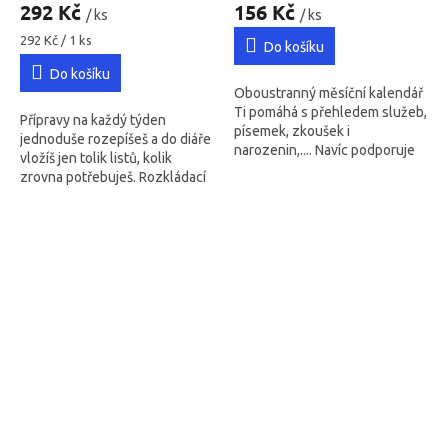
hodnocení
hodnocení
292 Kč
156 Kč
/ ks
/ ks
produktu
produktu
je
Měrná
je
292 Kč / 1 ks
Do košíku
cena:
5,0
4,6
Do košíku
z
z
Oboustranný měsíční kalendář
5
5
Ti pomáhá s přehledem služeb,
hvězdiček.
hvězdiček.
Přípravy na každý týden
písemek, zkoušek i
jednoduše rozepíšeš a do diáře
narozenin,.... Navíc podporuje
vložíš jen tolik listů, kolik
práci s měsíčními cíli a jejich
zrovna potřebuješ. Rozkládací
reflexí.
arch A4 s motivujícím citátem
Dana Pražáka.