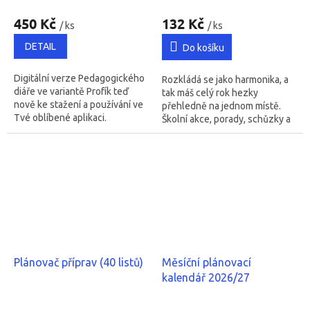
Průměrné
hodnocení
450 Kč
132 Kč
/ ks
/ ks
produktu
je
DETAIL
Do košíku
5,0
z
Digitální verze Pedagogického
Rozkládá se jako harmonika, a
5
diáře ve variantě Profík teď
tak máš celý rok hezky
hvězdiček.
nově ke stažení a používání ve
přehledně na jednom místě.
Tvé oblíbené aplikaci.
Školní akce, porady, schůzky a
Odesíláme v přípravném týdnu
třeba i narozeniny hezky
2026.
v jedné ose.
Plánovač příprav (40 listů)
Měsíční plánovací
kalendář 2026/27
Průměrné
Průměrné