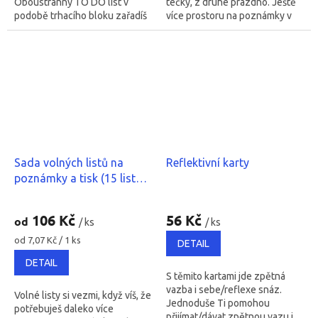
Oboustranný TO DO list v
tečky, z druhé prázdno. Ještě
podobě trhacího bloku zařadíš
více prostoru na poznámky v
ve svém diáři tam, kde to má
podobě trhacího bloku.
smysl pro Tebe!
Sada volných listů na
Reflektivní karty
poznámky a tisk (15 listů -
A4, A5)
Průměrné
Průměrné
hodnocení
hodnocení
106 Kč
56 Kč
od
/ ks
/ ks
produktu
produktu
je
Měrná
je
od 7,07 Kč / 1 ks
DETAIL
cena:
5,0
5,0
DETAIL
z
z
S těmito kartami jde zpětná
5
5
vazba i sebe/reflexe snáz.
hvězdiček.
hvězdiček.
Volné listy si vezmi, když víš, že
Jednoduše Ti pomohou
potřebuješ daleko více
přijímat/dávat zpětnou vazu i