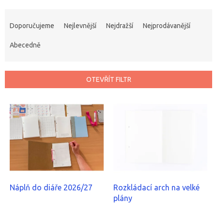
Ř
a
Doporučujeme
Nejlevnější
Nejdražší
Nejprodávanější
z
e
Abecedně
n
í
p
OTEVŘÍT FILTR
r
o
V
d
ý
u
p
k
i
t
s
ů
p
r
o
d
Náplň do diáře 2026/27
Rozkládací arch na velké
u
plány
k
Průměrné
Průměrné