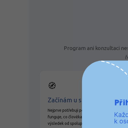
Program ani konzultaci ne
ř
🧭
Začínám u skutečné situace
Nejprve potřebuji porozumět tomu, co už
funguje, co člověka nebo tým zatěžuje a jaký
výsledek od spolupráce očekává.