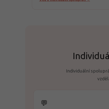
Individu
Individuální spolup
vzděl
💬