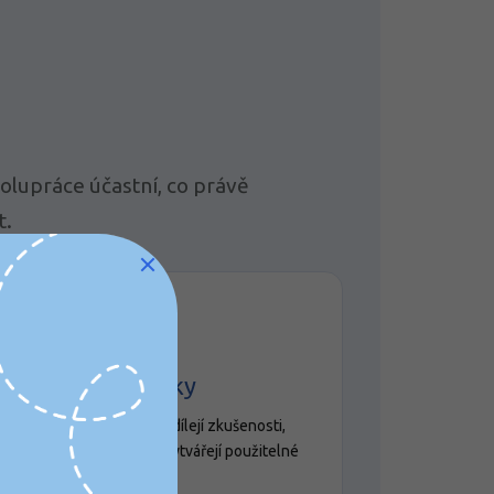
olupráce účastní, co právě
t.
👥
Zapojuji účastníky
Lidé přemýšlejí, zapisují, sdílejí zkušenosti,
pracují s vlastní situací a vytvářejí použitelné
výstupy.