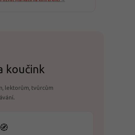
a koučink
m, lektorům, tvůrcům
ávání.
🧭