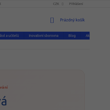
NOVATIVNÍ SBOROVNA
HODNOCENÍ OBCHODU
CZK
Přihlášení
PRODÁVANÉ Z
NÁKUPNÍ
Prázdný košík
KOŠÍK
kol a učitelů
Inovativní sborovna
Blog
Aktuality
vání
vá