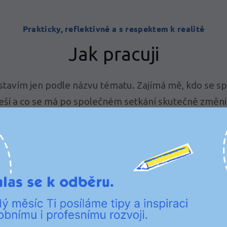
Prakticky, reflektivně a s respektem k realitě
Jak pracuji
stavím jen podle názvu tématu. Zajímá mě, kdo se sp
eší a co se má po společném setkání skutečně změni
🛠
Propojuji teorii s praxí
Odborná východiska převádím do konkrétních
otázek, nástrojů, rozhodnutí a každodenních
situací.