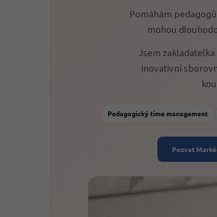
Pomáhám pedagogům, 
mohou dlouhodob
Jsem zakladatelka 
Inovativní sborovn
kou
Pedagogický time management
Pozvat Markét