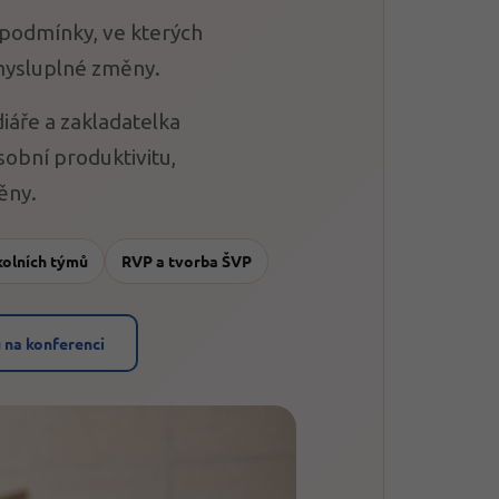
podmínky, ve kterých
mysluplné změny.
iáře a zakladatelka
sobní produktivitu,
ěny.
kolních týmů
RVP a tvorba ŠVP
 na konferenci