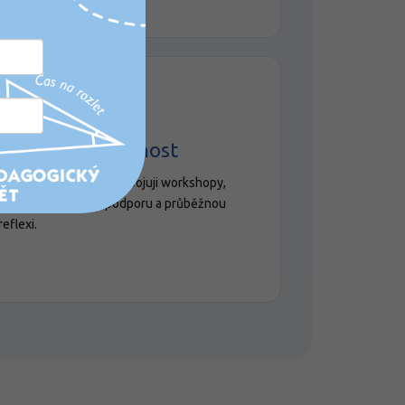
🔄
Vytvářím návaznost
U složitějších témat propojuji workshopy,
konzultace, online podporu a průběžnou
reflexi.