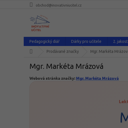
Přejít
obchod@inovativniucitel.cz
na
obsah
Pedagogický diář
Dárky pro učitele
2. jakost
Domů
Prodávané značky
Mgr. Markéta Mrázov
Mgr. Markéta Mrázová
Webová stránka značky:
Mgr. Markéta Mrázová
Lek
M