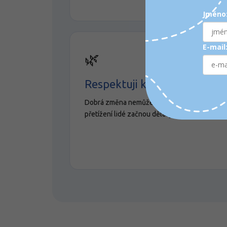
Jméno
E-mail
🌿
Respektuji kapacitu lidí
Dobrá změna nemůže stát na tom, že už
přetížení lidé začnou dělat ještě více.