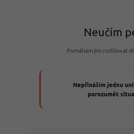
Neučím pe
Pomáhám jim rozlišovat důl
Nepřináším jednu un
porozumět situa