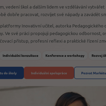
vedení škol a dalším lidem ve vzdělávání vytvářet 
ě dobře pracovat, rozvíjet své nápady a zavádět s
platformy Inovativní učitel, autorka Pedagogického d
y. Ve své práci propojuji pedagogickou odbornost, o
čovací přístup, profesní reflexi a praktické řízení zm
Individuální konzultace
Konference a workshopy
Rozvoj š
u do školy
Individuální spolupráce
Pozvat Markétu