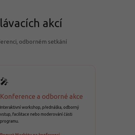
lávacích akcí
ferenci, odborném setkání
🎤
Konference a odborné akce
Interaktivní workshop, přednáška, odborný
vstup, facilitace nebo moderování části
programu.
Pozvat Markétu na konferenci →