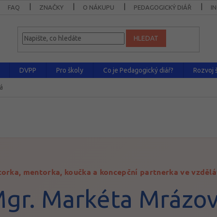
FAQ
ZNAČKY
O NÁKUPU
PEDAGOGICKÝ DIÁŘ
I
HLEDAT
DVPP
Pro školy
Co je Pedagogický diář?
Rozvoj š
á
torka, mentorka, koučka a koncepční partnerka ve vzdělá
gr. Markéta Mrázo