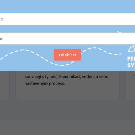
:
:
🔎
Pracuji s člověkem i
Odebírat
systémem
Některé věci můžeme změnit sami. Jiné
souvisejí s týmem, komunikací, vedením nebo
nastavenými procesy.