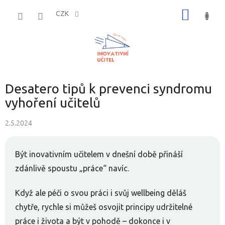
Přejít
NÁKUP
na
CZK
obsah
KOŠÍK
Desatero tipů k prevenci syndromu
vyhoření učitelů
2.5.2024
Být inovativním učitelem v dnešní době přináší
zdánlivě spoustu „práce“ navíc.
Když ale péči o svou práci i svůj wellbeing děláš
chytře, rychle si můžeš osvojit principy udržitelné
práce i života a být v pohodě – dokonce i v