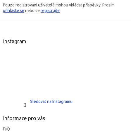
Pouze registrovaní uživatelé mohou vkládat příspěvky. Prosím
přihlaste se
nebo se
registrujte
.
Z
á
p
a
Instagram
t
í
Sledovat na Instagramu
Informace pro vás
FaQ