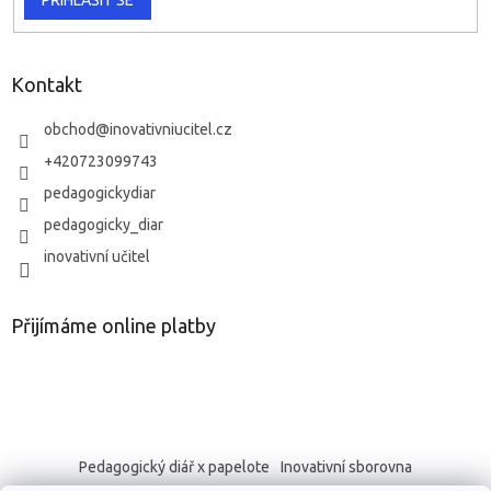
PŘIHLÁSIT SE
Kontakt
obchod
@
inovativniucitel.cz
+420723099743
pedagogickydiar
pedagogicky_diar
inovativní učitel
Přijímáme online platby
Pedagogický diář x papelote
Inovativní sborovna