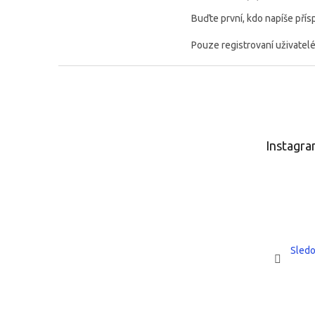
Buďte první, kdo napíše přís
Pouze registrovaní uživatel
Z
á
p
a
t
Instagr
í
Sledo