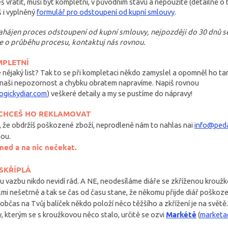
š vrátit, musí být kompletní, v původním stavu a nepoužité (detailně 
 i vyplněný
formulář pro odstoupení od kupní smlouvy
.
zahájen proces odstoupení od kupní smlouvy, nejpozději do 30 dnů s
ce o průběhu procesu, kontaktuj nás rovnou.
MPLETNÍ
e nějaký list? Tak to se při kompletaci někdo zamyslel a opomněl ho t
aši nepozornost a chybku obratem napravíme. Napiš rovnou
gickydiar.com
) veškeré detaily a my se pustíme do nápravy!
 CHCEŠ HO REKLAMOVAT
ě, že obdržíš poškozené zboží, neprodleně nám to nahlas na
i
info@peda
nou.
hned a na nic nečekat.
SKŘÍPLÁ
 vazbu nikdo nevidí rád. A NE, neodesíláme diáře se zkříženou krouž
elmi nešetrně a tak se čas od času stane, že někomu přijde diář poško
k občas na Tvůj balíček někdo položí něco těžšího a zkřížení je na svět
Markétě
y, kterým se s kroužkovou něco stalo, určitě se ozvi
(
marketa