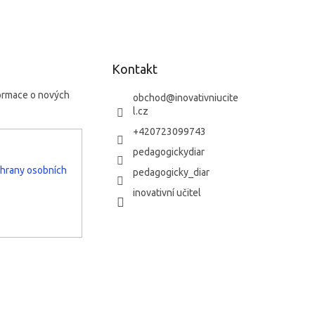
Kontakt
formace o nových
obchod
@
inovativniucite
l.cz
+420723099743
pedagogickydiar
hrany osobních
pedagogicky_diar
inovativní učitel