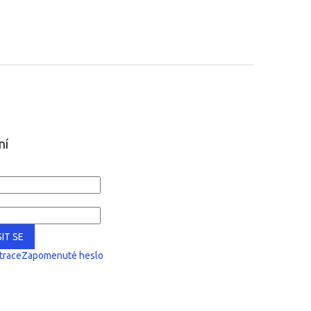
ní
IT SE
trace
Zapomenuté heslo