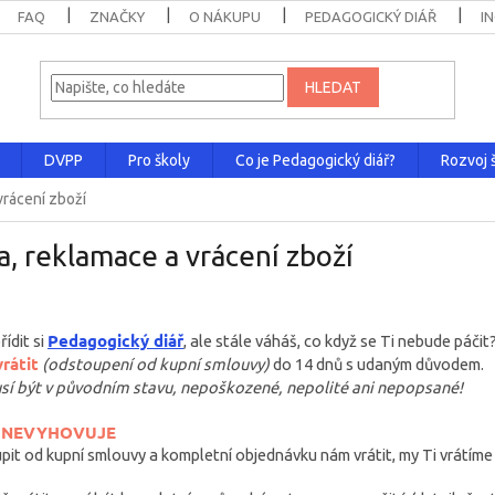
FAQ
ZNAČKY
O NÁKUPU
PEDAGOGICKÝ DIÁŘ
I
HLEDAT
DVPP
Pro školy
Co je Pedagogický diář?
Rozvoj š
vrácení zboží
, reklamace a vrácení zboží
Pedagogický diář
ídit si
, ale stále váháš, co když se Ti nebude páč
rátit
(odstoupení od kupní smlouvy)
do 14 dnů s udaným důvodem.
í být v původním stavu, nepoškozené, nepolité ani nepopsané!
 NEVYHOVUJE
it od kupní smlouvy a kompletní objednávku nám vrátit, my Ti vrátím