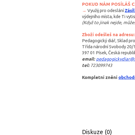
POKUD NÁM POSÍLÁŠ 
Zási
→
Využij pro odeslání
výdejního místa, kde Ti vyti
(Když to jinak nejde, může
Zboží odešleš na adresu:
Pedagogický diář, Sklad pr
Třída národní Svobody 20/
397 01 Písek, Česká republi
email:
pedagogickydiar@
tel:
723099743
Kompletní znění
obchod
Diskuze (0)