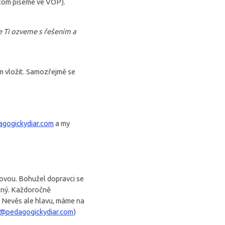
o tom píšeme ve VOP).
e Ti ozveme s řešením a
am vložit. Samozřejmě se
gogickydiar.com
a my
kovou. Bohužel dopravci se
zený. Každoročně
ě. Nevěs ale hlavu, máme na
@pedagogickydiar.com
)