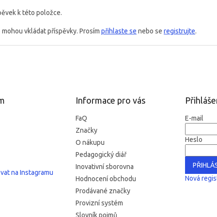
pěvek k této položce.
é mohou vkládat příspěvky. Prosím
přihlaste se
nebo se
registrujte
.
am
Informace pro vás
Přihláše
FaQ
E-mail
Značky
Heslo
O nákupu
Pedagogický diář
PŘIHLÁS
Inovativní sborovna
vat na Instagramu
Nová regis
Hodnocení obchodu
Prodávané značky
Provizní systém
Slovník pojmů