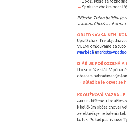
→
Zboží, které se rozhodne
→
Spolu se zbožím odesíláš
Přijetím Tvého balíčku je 
vratkou. Chceš-li informa
OBJEDNÁVKA NENÍ KO
Upsí! Schází Ti v objednávc
VELMI omlouváme za tuto n
Markétě
(
marketa@pedago
DIÁŘ JE POŠKOZENÝ A
I to se může stát. V případ
obratem nahradíme výměn
→ Důležité je ozvat se 
KROUŽKOVÁ VAZBA JE 
Auuu! Zkříženou kroužkovou
k balíčkům občas chovají v
zefektivňujeme balení, i ta
to lék! Pokud patříš mezi T