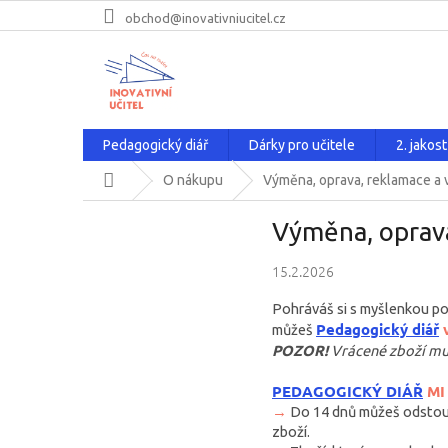
Přejít
obchod@inovativniucitel.cz
na
obsah
Pedagogický diář
Dárky pro učitele
2. jakost
Domů
O nákupu
Výměna, oprava, reklamace a 
Výměna, oprava
15.2.2026
Pohráváš si s myšlenkou poř
Pedagogický diář
v
můžeš
POZOR!
Vrácené zboží mus
PEDAGOGICKÝ DIÁŘ
MI
→
Do 14 dnů můžeš odstoup
zboží.