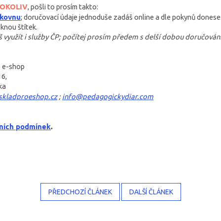
COKOLIV
, pošli to prosím takto:
lkovnu
; doručovací údaje jednoduše zadáš online a dle pokynů dones
sknou štítek.
š využít i služby ČP; počítej prosím předem s delší dobou doručování
o e-shop
16,
ka
skladproeshop.cz
;
info@pedagogickydiar.com
ních podmínek
.
PŘEDCHOZÍ ČLÁNEK
DALŠÍ ČLÁNEK