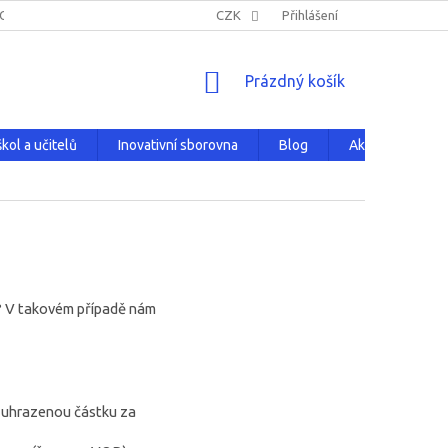
NOVATIVNÍ SBOROVNA
HODNOCENÍ OBCHODU
CZK
Přihlášení
PRODÁVANÉ Z
NÁKUPNÍ
Prázdný košík
KOŠÍK
kol a učitelů
Inovativní sborovna
Blog
Aktuality
it? V takovém případě nám
e uhrazenou částku za