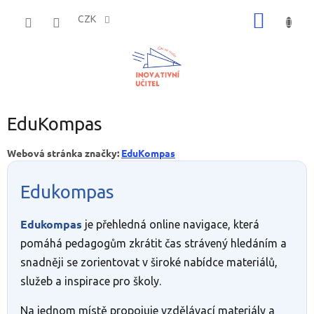
Přejít
NÁKUP
na
CZK
obsah
KOŠÍK
EduKompas
Webová stránka značky:
EduKompas
Edukompas
Edukompas
je přehledná online navigace, která
pomáhá pedagogům zkrátit čas strávený hledáním a
snadněji se zorientovat v široké nabídce materiálů,
služeb a inspirace pro školy.
Na jednom místě propojuje vzdělávací materiály a