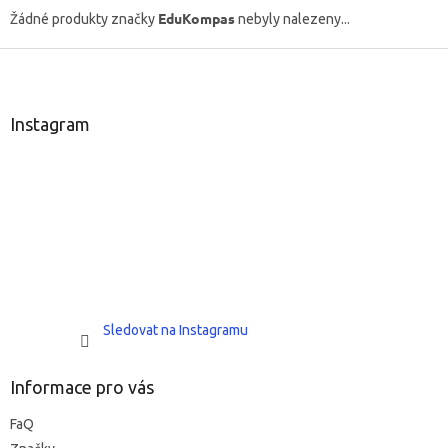
EduKompas
Žádné produkty značky
nebyly nalezeny...
Z
á
p
a
Instagram
t
í
Sledovat na Instagramu
Informace pro vás
FaQ