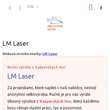
Přejít
NÁKUP
na
CZK
obsah
KOŠÍK
LM Laser
Webová stránka značky:
LM Laser
Ruční výroba z Kašperských Hor
LM Laser
Za propiskami, které najdeš v naší nabídce, nestojí
anonymní velkovýroba. Ručně je pro nás vyrábí
Kašperských Hor
šikovný výrobce z
, který každému
kusu věnuje vlastní práci, čas a pozornost.