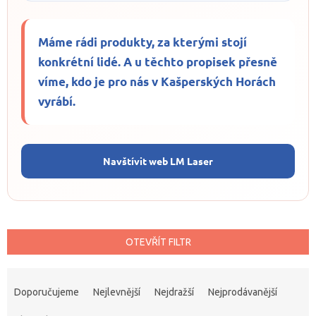
Máme rádi produkty, za kterými stojí
konkrétní lidé. A u těchto propisek přesně
víme, kdo je pro nás v Kašperských Horách
vyrábí.
Navštívit web LM Laser
OTEVŘÍT FILTR
Ř
a
Doporučujeme
Nejlevnější
Nejdražší
Nejprodávanější
z