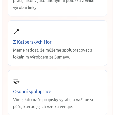
práci, nikoliv jako anonymní položka z velké
výrobní linky.
📍
Z Kašperských Hor
Máme radost, že můžeme spolupracovat s
lokálním výrobcem ze Šumavy.
🤝
Osobní spolupráce
Víme, kdo naše propisky vyrábí, a vážíme si
péče, kterou jejich vzniku věnuje.