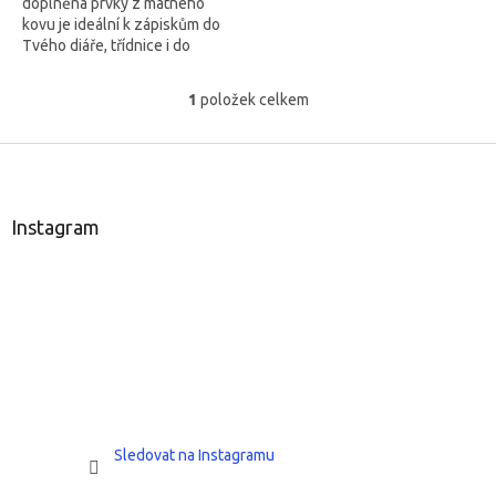
doplněná prvky z matného
kovu je ideální k zápiskům do
Tvého diáře, třídnice i do
žákovských knížek.
1
položek celkem
O
v
l
Z
á
á
d
p
a
a
Instagram
c
t
í
í
p
r
v
k
y
v
ý
p
i
Sledovat na Instagramu
s
u