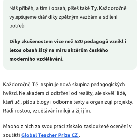
Náš příběh, a tím i obsah, píšeš také Ty. Každoročně
vylepšujeme diář díky zpětným vazbám a sdílení
potřeb.
Díky zkušenostem více než 520 pedagogů vznikl i
letos obsah šitý na míru aktérům českého
moderního vzdělávání.
Každoročně Tě inspiruje nová skupina pedagogických
hvězd. Ne akademici odtržení od reality, ale skvělí lidé,
kteří učí, píšou blogy i odborné texty a organizují projekty.
Rádi rostou, vzdělávání milují a žijí jím.
Mnoho z nich za svou práci získalo zasloužené ocenění v
Global Teacher Prize CZ
soutěži
.