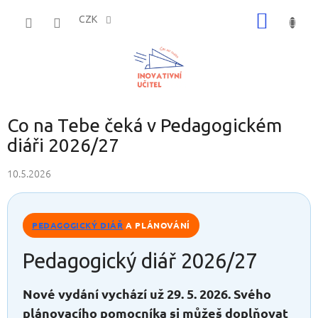
Přejít
NÁKUP
na
CZK
obsah
KOŠÍK
Co na Tebe čeká v Pedagogickém
diáři 2026/27
10.5.2026
PEDAGOGICKÝ DIÁŘ
A PLÁNOVÁNÍ
Pedagogický diář 2026/27
Nové vydání vychází už 29. 5. 2026. Svého
plánovacího pomocníka si můžeš doplňovat