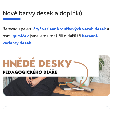
Nové barvy desek a doplňků
čtyř variant kroužkových vazeb desek
Barevnou paletu
a
gumiček
barevné
osmi
jsme letos rozšířili o další tři
varianty desek
.