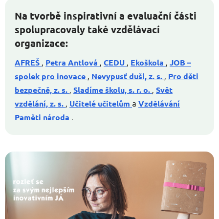
Na tvorbě inspirativní a evaluační části
spolupracovaly také vzdělávací
organizace:
AFREŠ
Petra Antlová
CEDU
Ekoškola
JOB –
,
,
,
,
spolek pro inovace
Nevypusť duši, z. s.
Pro děti
,
,
bezpečně, z. s.
Sladíme školu, s. r. o.
Svět
,
,
vzdělání, z. s.
Učitelé učitelům
Vzdělávání
,
a
Paměti národa
.