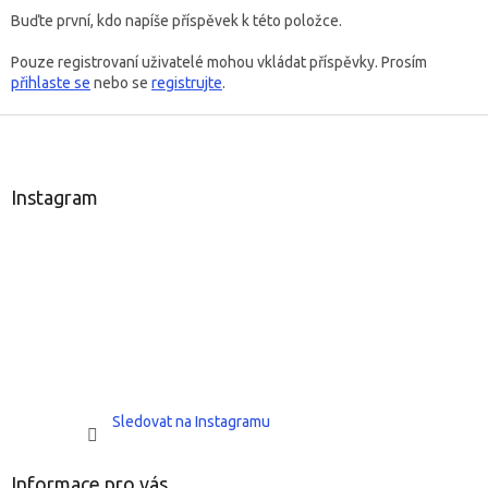
Buďte první, kdo napíše příspěvek k této položce.
Pouze registrovaní uživatelé mohou vkládat příspěvky. Prosím
přihlaste se
nebo se
registrujte
.
Z
á
p
a
Instagram
t
í
Sledovat na Instagramu
Informace pro vás