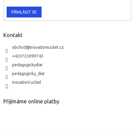
PŘIHLÁSIT SE
Kontakt
obchod
@
inovativniucitel.cz
+420723099743
pedagogickydiar
pedagogicky_diar
inovativní učitel
Přijímáme online platby