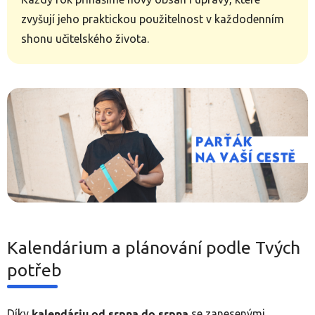
zvyšují jeho praktickou použitelnost v každodenním
shonu učitelského života.
Kalendárium a plánování podle Tvých
potřeb
kalendáriu od srpna do srpna
Díky
se zanesenými