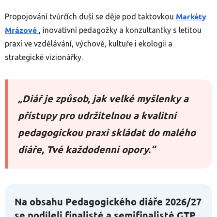
Markéty
Propojování tvůrčích duší se děje pod taktovkou
Mrázové
, inovativní pedagožky a konzultantky s letitou
praxí ve vzdělávání, výchově, kultuře i ekologii a
strategické vizionářky.
„Diář je způsob, jak velké myšlenky a
přístupy pro udržitelnou a kvalitní
pedagogickou praxi skládat do malého
diáře, Tvé každodenní opory.“
Na obsahu Pedagogického diáře 2026/27
se podíleli finalisté a semifinalisté GTP