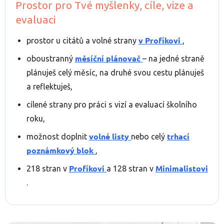
Prostor pro Tvé myšlenky, cíle, vize a
evaluaci
v Profíkovi
prostor u citátů a volné strany
,
měsíční plánovač
oboustranný
– na jedné straně
plánuješ celý měsíc, na druhé svou cestu plánuješ
a reflektuješ,
cílené strany pro práci s vizí a evaluací školního
roku,
volné listy
trhací
možnost doplnit
nebo celý
poznámkový blok
,
Profíkovi
Minimalistovi
218 stran v
a 128 stran v
.