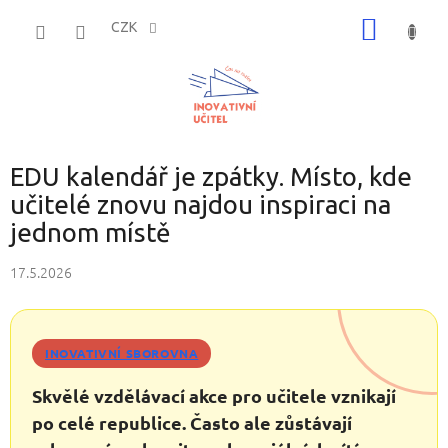
Přejít
NÁKUP
na
CZK
obsah
KOŠÍK
EDU kalendář je zpátky. Místo, kde
učitelé znovu najdou inspiraci na
jednom místě
17.5.2026
INOVATIVNÍ SBOROVNA
Skvělé vzdělávací akce pro učitele vznikají
po celé republice. Často ale zůstávají