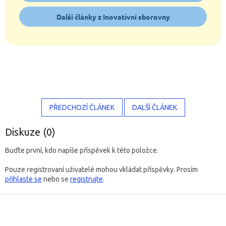
Další články z Inovativní sborovny
PŘEDCHOZÍ ČLÁNEK
DALŠÍ ČLÁNEK
Diskuze (0)
Buďte první, kdo napíše příspěvek k této položce.
Pouze registrovaní uživatelé mohou vkládat příspěvky. Prosím
přihlaste se
nebo se
registrujte
.
Z
á
p