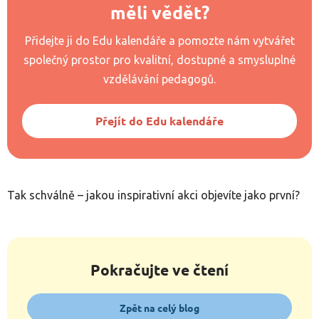
měli vědět?
Přidejte ji do Edu kalendáře a pomozte nám vytvářet
společný prostor pro kvalitní, dostupné a smysluplné
vzdělávání pedagogů.
Přejít do Edu kalendáře
Tak schválně – jakou inspirativní akci objevíte jako první?
Pokračujte ve čtení
Zpět na celý blog