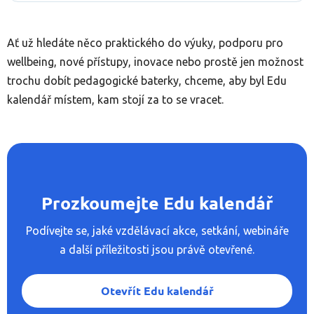
Ať už hledáte něco praktického do výuky, podporu pro
wellbeing, nové přístupy, inovace nebo prostě jen možnost
trochu dobít pedagogické baterky, chceme, aby byl Edu
kalendář místem, kam stojí za to se vracet.
Prozkoumejte Edu kalendář
Podívejte se, jaké vzdělávací akce, setkání, webináře
a další příležitosti jsou právě otevřené.
Otevřít Edu kalendář