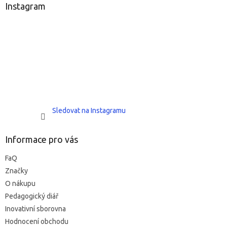
a
Instagram
t
í
Sledovat na Instagramu
Informace pro vás
FaQ
Značky
O nákupu
Pedagogický diář
Inovativní sborovna
Hodnocení obchodu