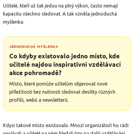
Učitelé, kteří už tak jedou na plný výkon, často nemají
kapacitu všechno sledovat. A tak vznikla jednoduchá
myšlenka:
JEDNODUCHÁ MYŠLENKA
Co kdyby existovalo jedno místo, kde
učitelé najdou inspirativní vzdělávací
akce pohromadě?
Místo, které pomůže učitelům objevovat nové
příležitosti bez nutnosti sledovat desítky různých
profilů, webů a newsletterů.
Kdysi takové místo existovalo. Mnozí organizátoři ho rádi
využívali a učitelé na něm hledali tipy na další vzdělávání.