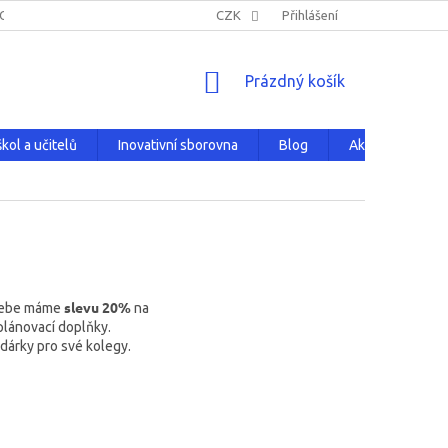
NOVATIVNÍ SBOROVNA
HODNOCENÍ OBCHODU
CZK
Přihlášení
PRODÁVANÉ Z
NÁKUPNÍ
Prázdný košík
KOŠÍK
kol a učitelů
Inovativní sborovna
Blog
Aktuality
slevu 20%
 Tebe máme
na
plánovací doplňky.
 dárky pro své kolegy.