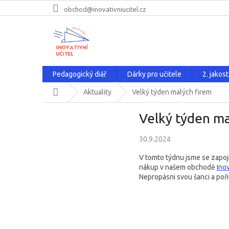
Přejít
obchod@inovativniucitel.cz
na
obsah
Pedagogický diář
Dárky pro učitele
2. jakost
Domů
Aktuality
Velký týden malých firem
Velký týden ma
30.9.2024
V tomto týdnu jsme se zapoj
nákup v našem obchodě
Inov
Nepropásni svou šanci a poři