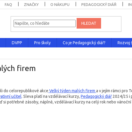
FAQ
ZNAČKY
O NÁKUPU
PEDAGOGICKÝ DIÁŘ
I
HLEDAT
DVPP
Pro školy
Co je Pedagogický diář?
Rozvoj š
lých firem
ili do celorepublikové akce
Velký týden malých firem
a v jejím rámci pro
ativní učitel
. Sleva platí na vzdělávací kurzy,
Pedagogický diář
2024/25 i 
ď si potřebné zásoby, náplně, vzdělávací kurzy na celý rok nebo vánoční