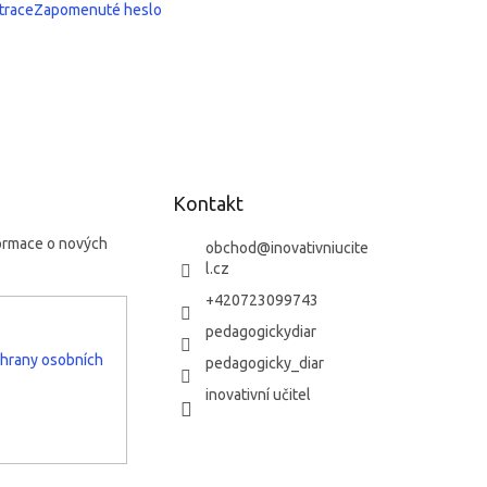
trace
Zapomenuté heslo
Kontakt
formace o nových
obchod
@
inovativniucite
l.cz
+420723099743
pedagogickydiar
hrany osobních
pedagogicky_diar
inovativní učitel