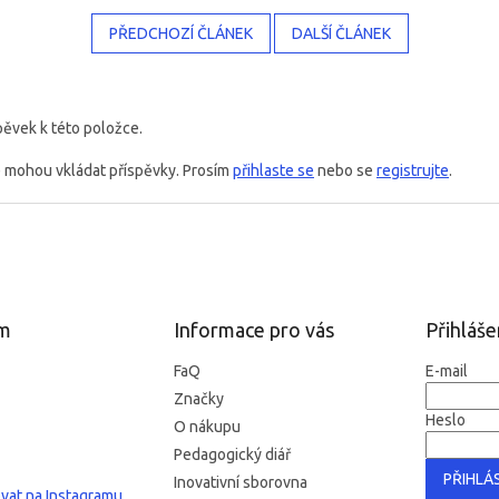
PŘEDCHOZÍ ČLÁNEK
DALŠÍ ČLÁNEK
pěvek k této položce.
é mohou vkládat příspěvky. Prosím
přihlaste se
nebo se
registrujte
.
am
Informace pro vás
Přihláše
FaQ
E-mail
Značky
Heslo
O nákupu
Pedagogický diář
PŘIHLÁS
Inovativní sborovna
vat na Instagramu