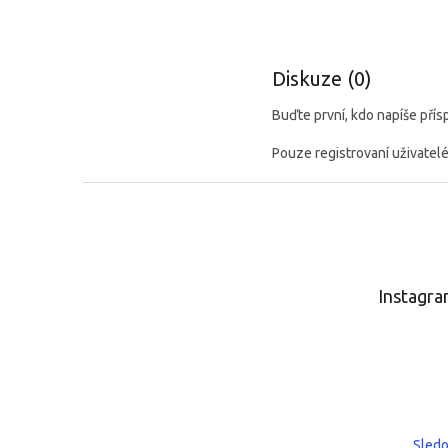
Diskuze (0)
Buďte první, kdo napíše přís
Pouze registrovaní uživatel
Z
á
p
a
t
Instagr
í
Sledo