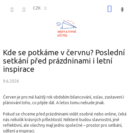
Přejít
NÁKUP
na
CZK
obsah
KOŠÍK
Kde se potkáme v červnu? Poslední
setkání před prázdninami i letní
inspirace
9.6.2026
Červen je pro mě každý rok obdobím bilancování, oslav, zastavení i
plánování toho, co přijde dál. A letos tomu nebude jinak.
Pokud se chceme před prázdninami vidět osobně nebo online, čeká
nás několik krásných příležitostí. Některé budou slavnostní, jiné
reflektivní, ale všechny mají jedno společné – prostor pro setkání,
sdílení a inspiraci.