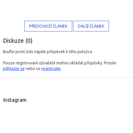
PŘEDCHOZÍ ČLÁNEK
DALŠÍ ČLÁNEK
Diskuze (0)
Buďte první, kdo napíše příspěvek k této položce.
Pouze registrovaní uživatelé mohou vkládat příspěvky. Prosím
přihlaste se
nebo se
registrujte
.
Z
á
p
a
Instagram
t
í