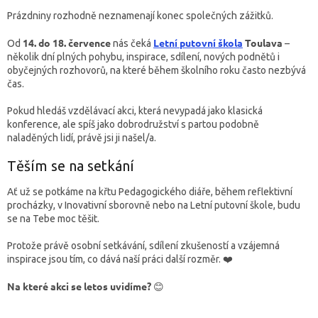
Prázdniny rozhodně neznamenají konec společných zážitků.
14. do 18. července
Letní putovní škola
Toulava
Od
nás čeká
–
několik dní plných pohybu, inspirace, sdílení, nových podnětů i
obyčejných rozhovorů, na které během školního roku často nezbývá
čas.
Pokud hledáš vzdělávací akci, která nevypadá jako klasická
konference, ale spíš jako dobrodružství s partou podobně
naladěných lidí, právě jsi ji našel/a.
Těším se na setkání
Ať už se potkáme na křtu Pedagogického diáře, během reflektivní
procházky, v Inovativní sborovně nebo na Letní putovní škole, budu
se na Tebe moc těšit.
Protože právě osobní setkávání, sdílení zkušeností a vzájemná
inspirace jsou tím, co dává naší práci další rozměr. ❤️
Na které akci se letos uvidíme?
😊