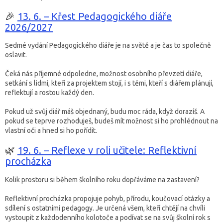
🎉
13. 6. – Křest Pedagogického diáře
2026/2027
Sedmé vydání Pedagogického diáře je na světě a je čas to společně
oslavit.
Čeká nás příjemné odpoledne, možnost osobního převzetí diáře,
setkání s lidmi, kteří za projektem stojí, i s těmi, kteří s diářem plánují,
reflektují a rostou každý den.
Pokud už svůj diář máš objednaný, budu moc ráda, když dorazíš. A
pokud se teprve rozhoduješ, budeš mít možnost si ho prohlédnout na
vlastní oči a hned si ho pořídit.
🌿
19. 6. – Reflexe v roli učitele: Reflektivní
procházka
Kolik prostoru si během školního roku dopřáváme na zastavení?
Reflektivní procházka propojuje pohyb, přírodu, koučovací otázky a
sdílení s ostatními pedagogy. Je určená všem, kteří chtějí na chvíli
vystoupit z každodenního kolotoče a podívat se na svůj školní rok s