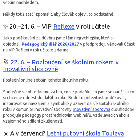
větším nadhledem.
Někdy totiž stačí zpomalit, aby člověk objevil to podstatné.
✨ 20.–21. 6. – VIP
Reflexe
v roli učitele
Jako poděkování za důvěru jsme těm nejrychlejším, kteří si
Pedagogický diář 2026/2027
objednali
v předprodeji, věnovali účast
na VIP Reflexi v roli učitele zdarma.
🥂
22. 6. – Rozloučení se školním rokem v
Inovativní sborovně
Poslední online setkání tohoto školního roku.
Společně se ohlédneme za tím, co se podařilo, co jsme se naučili a co
si chceme odnést do dalšího roku. Bude to příležitost poděkovat,
inspirovat se navzájem a symbolicky uzavřít další kapitolu školního
roku v komunitě Inovativní sborovny.
Inovativní sborovna
dlouhodobě
propojuje pedagogy prostřednictvím webinářů, vzdělávacích akcí a
vzájemného sdílení zkušeností.
☀️ A v červenci?
Letní putovní škola Toulava