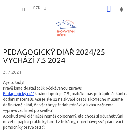
Přejít
NÁKUP
na
CZK
obsah
KOŠÍK
PEDAGOGICKÝ DIÁŘ 2024/25
VYCHÁZÍ 7.5.2024
29.4.2024
A je to tady!
Právě jsme dostali tolik očekávanou zprávu!
Pedagogický diář
k nám doputuje 7.5., maličko nás potrápilo čekání na
dodání materiálu, vše je ale už na skvělé cestě a konečně můžeme
definitivně slíbit, že všechny předobjednávky k vám začneme
vypravovat hned po svátku!
A pokud svůj diář ještě nemáš objednaný, ale chceš si očuchat vůni
nového papíru prakticky hned z tiskárny, objednávej své plánovací
pomocníky právě teď😊