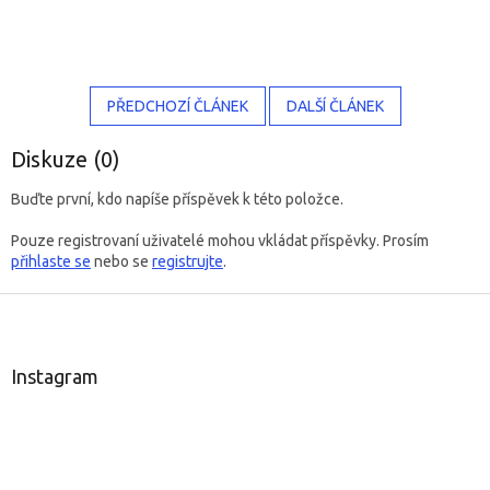
PŘEDCHOZÍ ČLÁNEK
DALŠÍ ČLÁNEK
Diskuze (0)
Buďte první, kdo napíše příspěvek k této položce.
Pouze registrovaní uživatelé mohou vkládat příspěvky. Prosím
přihlaste se
nebo se
registrujte
.
Z
á
p
a
Instagram
t
í