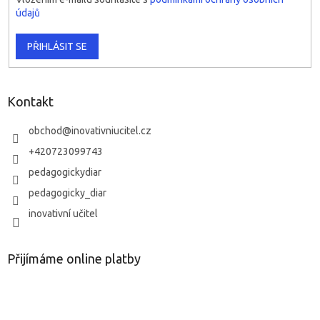
údajů
PŘIHLÁSIT SE
Kontakt
obchod
@
inovativniucitel.cz
+420723099743
pedagogickydiar
pedagogicky_diar
inovativní učitel
Přijímáme online platby