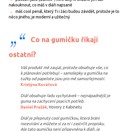
nakouknout, co máš v diáři napsané
→
m
áš cool penál, který Ti i žáci budou závidět, protože je to
něco jiného, je moderní a užitečný
Co na gumičku říkají
ostatní?
Váš produkt mě zaujal, protože obsahuje vše, co
k plánování potřebuji – samolepky a gumička na
tužky od papelote jsou pro mě samozřejmostí.
Kristýna Kovářová
Diář obsahuje řadu vychytávek – nejnápadnější je
guma na zachycení psacích potřeb.
Daniel Pražák
, Hovory z Kabinetu
Diář je přepnutý cool gumičkou, která brání
rozevírání a můžete si za ní i zastrčit propisku.
Ale tato gumička není připevněna k diáři, je