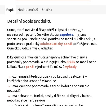
Popis
Hodnocení (2)
Značka
Detailní popis produktu
Guma, která uzavře diář a podrží Ti i psací potřeby, je
papelote
mezinárodní patent českého studia
, my jsme
speciálně pro učitele přidali poutko i na mobil či kalkulačku, a
minimalistický penál
proto tenhle praktický
pořídíš jen u nás.
Gumičkou udrží i myš či adaptér.
Díky gumičce Tvůj diář udrží nejen všechny Tvé plány a
držák
poznámky pohromadě, ale funguje i jako
na mobil nebo
penál
výhody
kalkulačku a
v jednom! To má své
.
→
už nemusíš hledat propisky po kapsách, založené v
knížkách nebo utopené v kabelce
→
máš všechno pohromadě a ani při běhu na hodinu nic
neztratíš
→
má ochrannou funkci, desky diáře se Ti díky ní v batohu
nebo kabelce nerozevřou
→
působí i jako „zámek“, není díky ní snadné jen tak