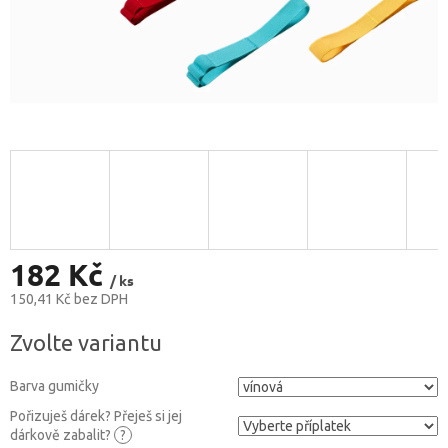
182 Kč
/ ks
150,41 Kč
bez DPH
Měrná
Zvolte variantu
cena:
Barva gumičky
Pořizuješ dárek? Přeješ si jej
dárkově zabalit?
?