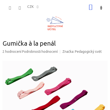
Přejít
NÁKUP
na
CZK
obsah
KOŠÍK
Gumička à la penál
Průměrné
2 hodnocení
Podrobnosti hodnocení
Značka:
Pedagogický svět
hodnocení
produktu
je
5,0
z
5
hvězdiček.