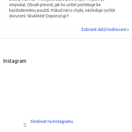
omývala). Obsah přesně, jak ho učitel potřebuje ke
každodennímu použití. Pokud něco chybí, následuje rychlé
doručení. Skvělééé! Doporučuji !!
Zobrazit další hodnocení
Z
á
p
a
Instagram
t
í
Sledovat na Instagramu