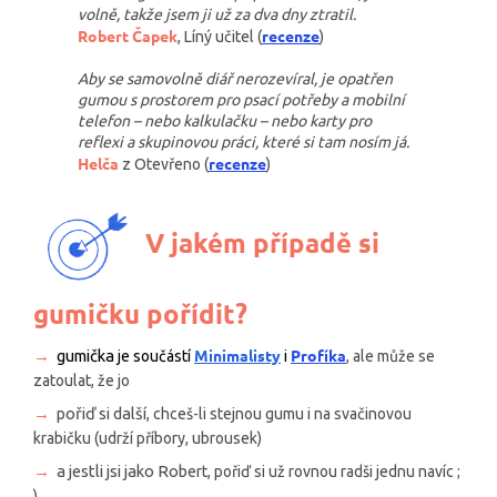
volně, takže jsem ji už za dva dny ztratil.
Robert Čapek
recenze
, Líný učitel (
)
Aby se samovolně diář nerozevíral, je opatřen
gumou s prostorem pro psací potřeby a mobilní
telefon – nebo kalkulačku – nebo karty pro
reflexi a skupinovou práci, které si tam nosím já.
Helča
recenze
z Otevřeno (
)
V jakém případě si
gumičku pořídit?
Minimalisty
Profíka
→
gumička
je součástí
i
, ale může se
zatoulat, že jo
→
pořiď si další
, chceš-li stejnou gumu i na svačinovou
krabičku (udrží příbory, ubrousek)
→
a jestli jsi jako Rob
ert, pořiď si už rovnou radši jednu navíc ;
)