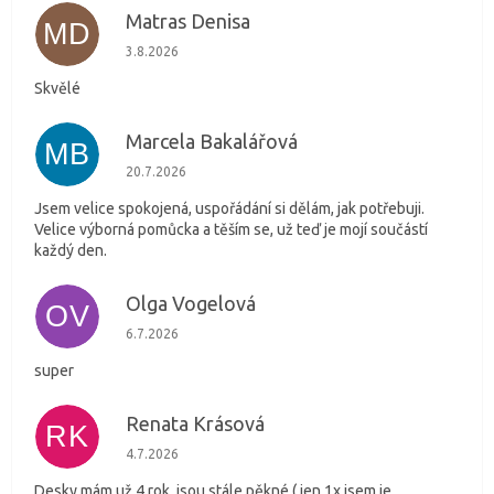
Matras Denisa
MD
Hodnocení obchodu je 5 z 5 hvězdiček.
3.8.2026
Skvělé
Marcela Bakalářová
MB
Hodnocení obchodu je 5 z 5 hvězdiček.
20.7.2026
Jsem velice spokojená, uspořádání si dělám, jak potřebuji.
Velice výborná pomůcka a těším se, už teď je mojí součástí
každý den.
Olga Vogelová
OV
Hodnocení obchodu je 5 z 5 hvězdiček.
6.7.2026
super
Renata Krásová
RK
Hodnocení obchodu je 5 z 5 hvězdiček.
4.7.2026
Desky mám už 4 rok, jsou stále pěkné ( jen 1x jsem je