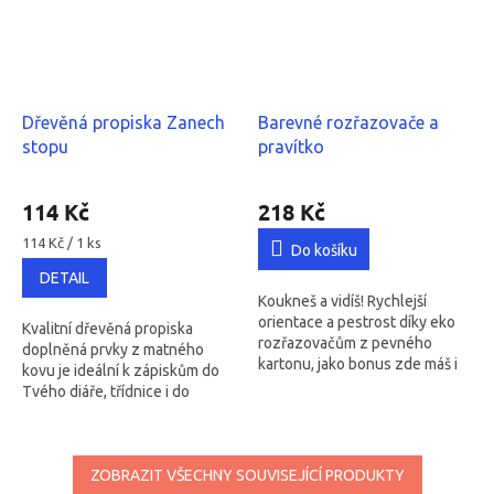
Dřevěná propiska Zanech
Barevné rozřazovače a
stopu
pravítko
Průměrné
hodnocení
114 Kč
218 Kč
produktu
Měrná
je
114 Kč / 1 ks
Do košíku
cena:
5,0
DETAIL
z
Koukneš a vidíš! Rychlejší
5
orientace a pestrost díky eko
hvězdiček.
Kvalitní dřevěná propiska
rozřazovačům z pevného
doplněná prvky z matného
kartonu, jako bonus zde máš i
kovu je ideální k zápiskům do
pevné pravítko. Jednoduše
Tvého diáře, třídnice i do
vložíš tam, kde to má smysl.
žákovských knížek.
ZOBRAZIT VŠECHNY SOUVISEJÍCÍ PRODUKTY