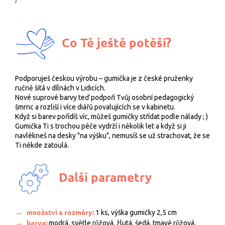
Co Tě ještě potěší?
Podporuješ českou výrobu – gumička je z české pruženky
ručně šitá v dílnách v Lidicích.
Nové suprové barvy teď podpoří Tvůj osobní pedagogický
šmrnc a rozliší i více diářů povalujících se v kabinetu.
Když si barev pořídíš víc, můžeš gumičky střídat podle nálady ; )
Gumička Ti s trochou péče vydrží i několik let a když si ji
navlékneš na desky "na výšku", nemusíš se už strachovat, že se
Ti někde zatoulá.
Další parametry
→
množství a rozměry:
1 ks, výška gumičky 2,5 cm
→
barva:
modrá, světle růžová, žlutá, šedá, tmavě růžová,