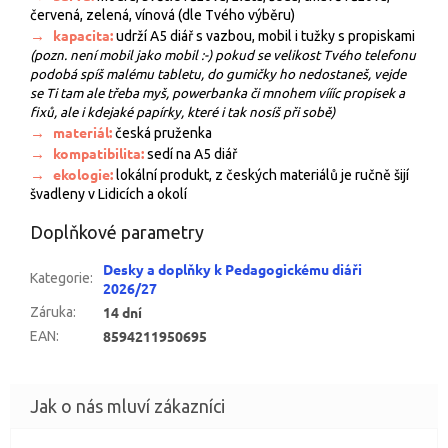
červená, zelená, vínová (dle Tvého výběru)
→
kapacita:
udrží A5 diář s vazbou, mobil i tužky s propiskami
(pozn. není mobil jako mobil :-) pokud se velikost Tvého telefonu
podobá spíš malému tabletu, do gumičky ho nedostaneš, vejde
se Ti tam ale třeba myš, powerbanka či mnohem víííc propisek a
fixů, ale i kdejaké papírky, které i tak nosíš při sobě)
→
materiál:
česká pruženka
→
kompatibilita:
sedí na A5 diář
→
ekologie:
lokální produkt,
z českých materiálů je ručně šijí
švadleny v Lidicích a okolí
Doplňkové parametry
Desky a doplňky k Pedagogickému diáři
Kategorie
:
2026/27
14 dní
Záruka
:
8594211950695
EAN
: