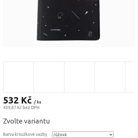
532 Kč
/ ks
439,67 Kč
bez DPH
Měrná
Zvolte variantu
cena:
Barva kroužkové vazby