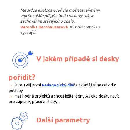
Mé srdce ekologa oceňuje možnost výměny
vnitřku diáře při přechodu na nový rok se
zachováním stávajícího obalu.
Veronika Bernhäuserová
, VŠ doktorandka a
vyučující
V jakém případě si desky
pořídit?
Pedagogický diář
→
je to Tvůj první
a skládáš si ho celý dle
potřeby
→
máš hodně projektů a chceš ještě jedny A5 eko desky navíc
pro zápisník, pracovní listy, ...
Další parametry