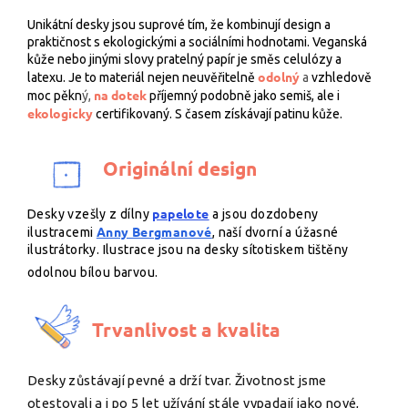
Unikátní desky jsou suprové tím, že kombinují design a
praktičnost s ekologickými a sociálními hodnotami. Veganská
kůže nebo jinými slovy pratelný papír je směs celulózy a
odolný
latexu. Je to materiál nejen neuvěřitelně
a
vzhledově
na dotek
moc pěkn
ý,
příjemný podobně jako semiš, ale i
ekologicky
certifikovaný. S časem získávají patinu kůže.
Originální design
papelote
Desky vzešly z dílny
a jsou dozdobeny
Anny Bergmanové
ilustracemi
, naší dvorní a úžasné
ilustrátorky. Ilustrace jsou na desky sítotiskem tištěny
odolnou bílou barvou.
Trvanlivost a kvalita
Desky zůstávají pevné a drží tvar. Životnost jsme
otestovali a i po 5 let užívání stále vypadají jako nové,