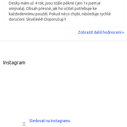
Desky mám už 4 rok, jsou stále pěkné ( jen 1x jsem je
omývala). Obsah přesně, jak ho učitel potřebuje ke
každodennímu použití. Pokud něco chybí, následuje rychlé
doručení. Skvělééé! Doporučuji !!
Zobrazit další hodnocení
Z
á
p
a
Instagram
t
í
Sledovat na Instagramu