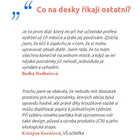
Co na desky říkají ostatní?
Je to první diář, který mi při mé učitelské profesi
vydržel už tři měsíce a stále jej používám. Zjistila
jsem, že klíč k úspěchu je v tom, že si mohu
upravovat obsah diáře. Jsem ráda, že to mám
všechno konečně na jednom místě, a když se mi
nějaké poznámky již nehodí, jednoduše je
vyndám a vyhodím.
Radka Nedbalová
Trochu jsem se obávala, že nebudu mít dostatek
prostoru pro své poznámky, kterých občas bývá
opravdu hodně, ale právě díky kroužkové vazbě si
můžu doplňovat papíry k jednotlivým týdnům.
Při výběru nového parťáka hrál významnou roli
také design, původ a výroba produktu (ČR) a jeho
ekologická stopa.
Kristýna Kovářová
, VŠ učitelka