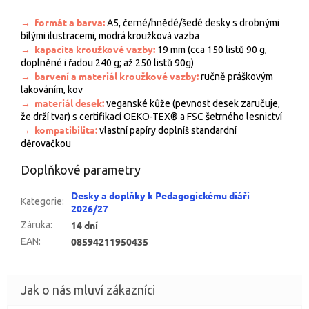
→
formát a barva:
A5, černé/hnědé/šedé desky s drobnými
bílými ilustracemi, modrá kroužková vazba
→
kapacita kroužkové vazby:
19 mm (cca 150 listů 90 g,
doplněné i řadou 240 g; až 250 listů 90g)
→
barvení a materiál kroužkové vazby:
ručně práškovým
lakováním, kov
→
materiál desek:
veganské kůže (pevnost desek zaručuje,
že drží tvar) s certifikací OEKO-TEX® a FSC šetrného lesnictví
→
kompatibilita:
vlastní papíry doplníš standardní
děrovačkou
Doplňkové parametry
Desky a doplňky k Pedagogickému diáři
Kategorie
:
2026/27
14 dní
Záruka
:
08594211950435
EAN
: