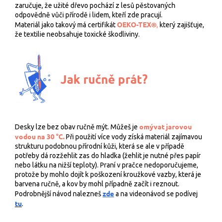
zaručuje, že užité dřevo pochází z lesů pěstovaných
odpovědně vůči přírodě i lidem, kteří zde pracují.
OEKO-TEX®
Materiál jako takový má certifikát
,
který zajišťuje,
že textilie neobsahuje toxické škodliviny.
Jak ručně prát?
omývat jarovou
Desky lze bez obav ručně mýt. Můžeš je
vodou na 30 °C.
Při použití více vody získá materiál zajímavou
strukturu podobnou přírodní kůži, která se ale v případě
potřeby dá rozžehlit zas do hladka (žehlit je nutné přes papír
nebo látku na nižší teploty). Praní v pračce nedoporučujeme,
protože by mohlo dojít k poškození kroužkové vazby, která je
barvena ručně, a kov by mohl případně začít i reznout.
zde
Podrobnější návod nalezneš
a na videonávod se podívej
tu
.