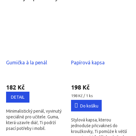
Gumička à la penál
Papírová kapsa
Průměrné
Průměrné
hodnocení
hodnocení
182 Kč
198 Kč
produktu
produktu
je
je
Měrná
198 Kč / 1 ks
DETAIL
cena:
5,0
5,0
Do košíku
z
z
Minimalistický penál, vyvinutý
5
5
speciálně pro učitele. Guma,
hvězdiček.
hvězdiček.
Stylová kapsa, kterou
která uzavře diář, Ti podrží
jednoduše přicvakneš do
psací potřeby i mobil.
kroužkovky, Ti pomůže k větší