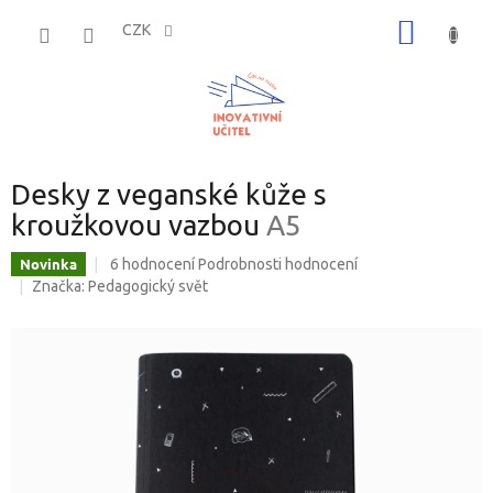
Přejít
NÁKUP
na
CZK
obsah
KOŠÍK
Desky z veganské kůže s
kroužkovou vazbou
A5
Průměrné
Novinka
6 hodnocení
Podrobnosti hodnocení
hodnocení
Značka:
Pedagogický svět
produktu
je
5,0
z
5
hvězdiček.