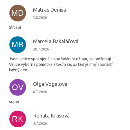
Matras Denisa
MD
Hodnocení obchodu je 5 z 5 hvězdiček.
3.8.2026
Skvělé
Marcela Bakalářová
MB
Hodnocení obchodu je 5 z 5 hvězdiček.
20.7.2026
Jsem velice spokojená, uspořádání si dělám, jak potřebuji.
Velice výborná pomůcka a těším se, už teď je mojí součástí
každý den.
Olga Vogelová
OV
Hodnocení obchodu je 5 z 5 hvězdiček.
6.7.2026
super
Renata Krásová
RK
Hodnocení obchodu je 5 z 5 hvězdiček.
4.7.2026