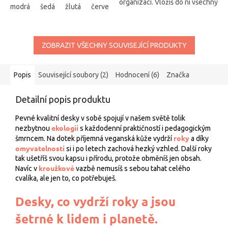
organizaci. Vložíš do ní všechny
modrá
šedá
žlutá
červená
vínová
zelená
tmavě růžo
(ne)zbytnosti, které se Ti
leckde povalují.
ZOBRAZIT VŠECHNY SOUVISEJÍCÍ PRODUKTY
Popis
Související soubory (2)
Hodnocení (6)
Značka
Detailní popis produktu
Pevné kvalitní desky v sobě spojují v našem světě tolik
ekologii
nezbytnou
s každodenní praktičností i pedagogickým
roky
šmrncem. Na dotek příjemná veganská kůže vydrží
a díky
omyvatelnosti
si i po letech zachová hezký vzhled. Další roky
tak ušetříš svou kapsu i přírodu, protože obměníš jen obsah.
kroužkové
Navíc v
vazbě nemusíš s sebou tahat celého
cvalíka, ale jen to, co potřebuješ.
Desky, co vydrží roky a jsou
šetrné k lidem i planetě.