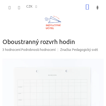
Přejít
NÁKUP
na
CZK
obsah
KOŠÍK
Oboustranný rozvrh hodin
Průměrné
3 hodnocení
Podrobnosti hodnocení
Značka:
Pedagogický svět
hodnocení
produktu
je
5,0
z
5
hvězdiček.