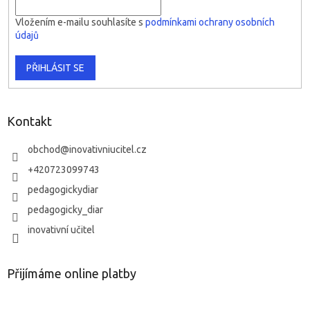
Vložením e-mailu souhlasíte s
podmínkami ochrany osobních
údajů
PŘIHLÁSIT SE
Kontakt
obchod
@
inovativniucitel.cz
+420723099743
pedagogickydiar
pedagogicky_diar
inovativní učitel
Přijímáme online platby