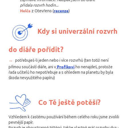
přidala rozvrh hodin...
Helča
recenze
z Otevřeno (
)
Kdy si univerzální rozvrh
do diáře pořídit?
→
potřebuješ-li jeden nebo i více rozvrhů (ten totiž není
Profíkovi
přímou součástí diáře, ani v
ho nenajdeš, protože
řada učitelů ho nepotřebuje a s ohledem na planetu by byla
škoda nevyužitého papíru)
Co Tě ještě potěší?
Vzhledem k častému používání během celého roku jsme zvolili
pevnější papír.
Rozvrh je oboustranně tištěný, takže vlastně máš rozvrhy dva -