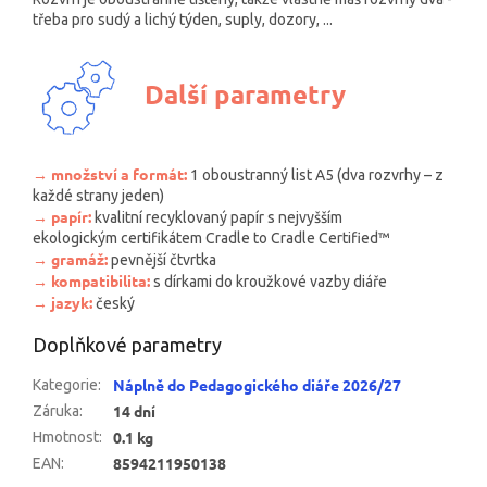
třeba pro sudý a lichý týden, suply, dozory, ...
Další parametry
→
množství a formát:
1
oboustranný list A5 (dva rozvrhy – z
každé strany jeden)
→
papír:
kvalitní recyklovaný
papír s nejvyšším
ekologickým certifikátem Cradle to Cradle Certified™
→
gramáž:
pevnější čtvrtka
→
kompatibilita:
s dírkami do kroužkové vazby diáře
→
jazyk:
český
Doplňkové parametry
Náplně do Pedagogického diáře 2026/27
Kategorie
:
14 dní
Záruka
:
0.1 kg
Hmotnost
:
8594211950138
EAN
: