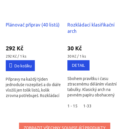
Plánovač příprav (40 listů)
Rozkládací klasifikační
arch
Průměrné
Průměrné
hodnocení
hodnocení
292 Kč
30 Kč
produktu
produktu
je
Měrná
je
Měrná
292 Kč / 1 ks
30 Kč / 1 ks
cena:
cena:
5,0
4,8
DETAIL
Do košíku
z
z
5
5
hvězdiček.
hvězdiček.
Sbohem pravítku i času
Přípravy na každý týden
ztracenému děláním vlastní
jednoduše rozepíšeš a do diáře
tabulky. Klasický arch na
vložíš jen tolik listů, kolik
pevném papíru obohacený
zrovna potřebuješ. Rozkládací
inspirativním citátem Marcely
arch A4 s motivujícím citátem
Přibylové.
1 - 15
1-33
Dana Pražáka.
ZOBRAZIT VŠECHNY SOUVISEJÍCÍ PRODUKTY