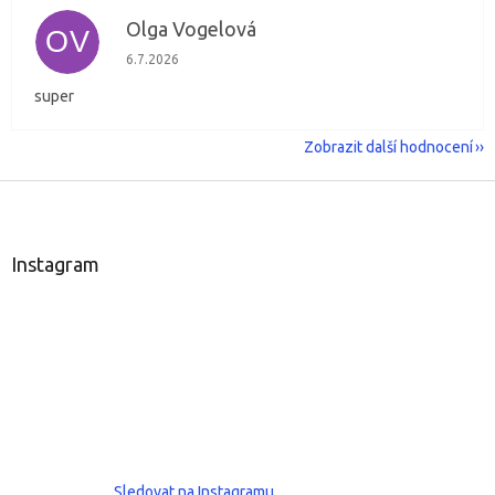
Olga Vogelová
OV
Hodnocení obchodu je 5 z 5 hvězdiček.
6.7.2026
super
Zobrazit další hodnocení
Z
á
p
a
Instagram
t
í
Sledovat na Instagramu