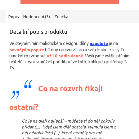
Popis
Hodnocení (3)
Značka
Detailní popis produktu
papelote
Ve stejném minimalistickém designu dílny
je na
pevnějším papíře
tištěný i univerzální rozvrh hodin, který Ti
až 10 hodin denně
umožní rozvrhnout
. Vyšli jsme vstříc přáním
učitelů a nyní si můžeš pořídit právě tolik, kolik jich potřebuješ
Ty.
Co na rozvrh říkají
ostatní?
Co je na diáři nejlepší – můžete si do něj cokoliv
přidat (...). Když jsem diář dostala, vyjmula jsem z
něj několik listů (...), které neměly pro mě
zajímavé informace. Naopak jsem do diáře