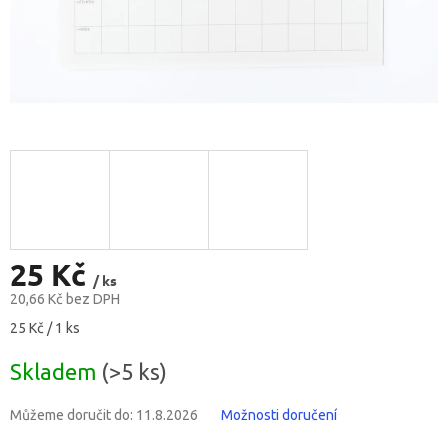
25 Kč
/ ks
20,66 Kč bez DPH
Měrná
25 Kč / 1 ks
cena:
Skladem
(>5 ks)
Můžeme doručit do:
11.8.2026
Možnosti doručení