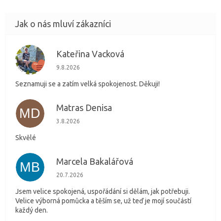
Kateřina Vacková
KV
Hodnocení obchodu je 5 z 5 hvězdiček.
9.8.2026
Seznamuji se a zatím velká spokojenost. Děkuji!
Matras Denisa
MD
Hodnocení obchodu je 5 z 5 hvězdiček.
3.8.2026
Skvělé
Marcela Bakalářová
MB
Hodnocení obchodu je 5 z 5 hvězdiček.
20.7.2026
Jsem velice spokojená, uspořádání si dělám, jak potřebuji.
Velice výborná pomůcka a těším se, už teď je mojí součástí
každý den.