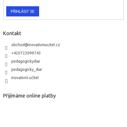
PŘIHLÁSIT SE
Kontakt
obchod
@
inovativniucitel.cz
+420723099743
pedagogickydiar
pedagogicky_diar
inovativní učitel
Přijímáme online platby