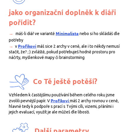
jako organizační doplněk k diáři
pořídit?
→
Minimalista
máš-li diář ve variantě
nebo si ho skládáš dle
potřeby
→
Profíkovi
v
máš sice 2 archy v ceně, ale i to někdy nemusí
stačit, že? ; ) zvláště, pokud potřebuješ hodně prostoru pro
náčrty, myšlenkové mapy či brainstorming
Co Tě ještě potěší?
Vzhledem k častějšímu používání během celého roku jsme
Profíkovi
zvolili pevnější papír. V
máš 2 archy rovnou v ceně,
hlavně tedy k podpoře s prací s Tvými cíli, vizemi, přáními i
jejich evaluací, využít je ale můžeš dle libosti.
Další parametry