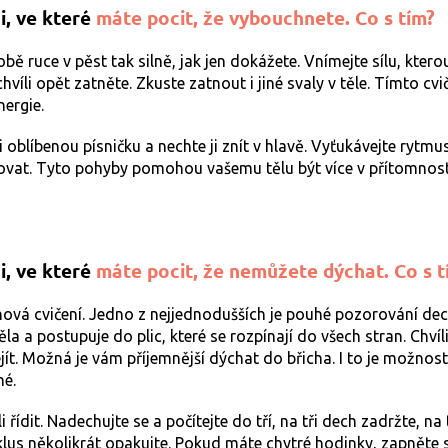
i, ve které
máte pocit, že vybouchnete. Co s tím?
bě ruce v pěst tak silně, jak jen dokážete. Vnímejte sílu, ktero
chvíli opět zatněte. Zkuste zatnout i jiné svaly v těle. Tímto cv
ergie.
 oblíbenou písničku a nechte ji znít v hlavě. Vyťukávejte rytmu
ovat. Tyto pohyby pomohou vašemu tělu být více v přítomnosti 
i, ve které
máte pocit, že nemůžete dýchat. Co s t
vá cvičení. Jedno z nejjednodušších je pouhé pozorování dech
a a postupuje do plic, které se rozpínají do všech stran. Chví
ít. Možná je vám příjemnější dýchat do břicha. I to je možnost
né.
i řídit. Nadechujte se a počítejte do tří, na tři dech zadržte, na 
yklus několikrát opakujte. Pokud máte chytré hodinky, zapněte s