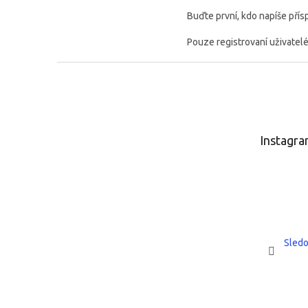
Buďte první, kdo napíše přís
Pouze registrovaní uživatel
Z
á
p
a
t
Instagr
í
Sledo