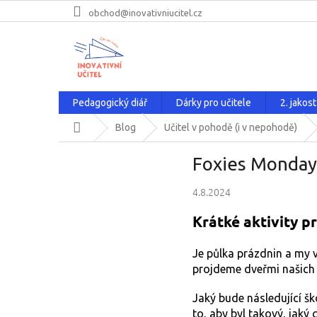
Přejít
obchod@inovativniucitel.cz
na
obsah
Pedagogický diář
Dárky pro učitele
2. jakost
Domů
Blog
Učitel v pohodě (i v nepohodě)
Foxies Monday:
4.8.2024
Krátké aktivity p
Je půlka prázdnin a my v
projdeme dveřmi našich 
Jaký bude následující š
to, aby byl takový, jak