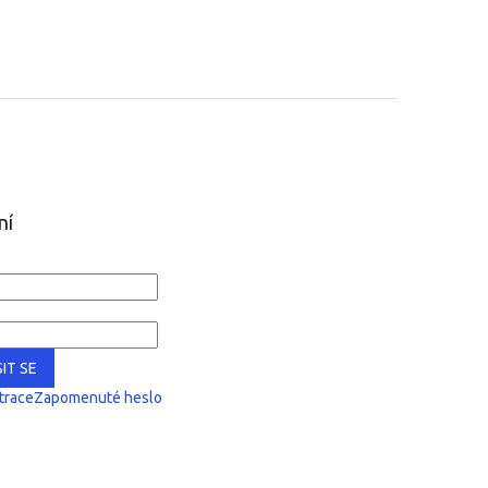
ní
IT SE
trace
Zapomenuté heslo