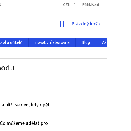
NOVATIVNÍ SBOROVNA
HODNOCENÍ OBCHODU
CZK
Přihlášení
PRODÁVANÉ Z
NÁKUPNÍ
Prázdný košík
KOŠÍK
kol a učitelů
Inovativní sborovna
Blog
Aktuality
ohodu
a blíží se den, kdy opět
ý? Co můžeme udělat pro