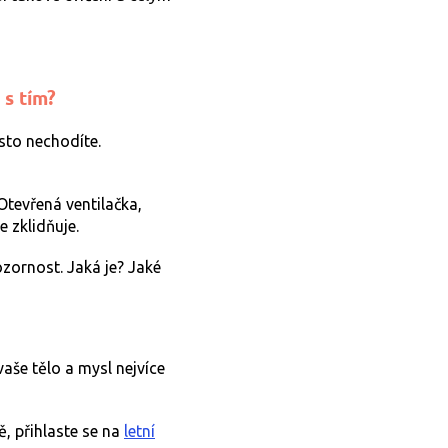
 s tím?
sto nechodíte.
Otevřená ventilačka,
 zklidňuje.
ozornost. Jaká je? Jaké
vaše tělo a mysl nejvíce
ě, přihlaste se na
letní