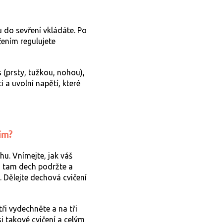
u do sevření vkládáte. Po
ičením regulujete
s (prsty, tužkou, nohou),
a uvolní napětí, které
ím?
u. Vnímejte, jak váš
li tam dech podržte a
. Dělejte dechová cvičení
tři vydechněte a na tři
i takové cvičení a celým