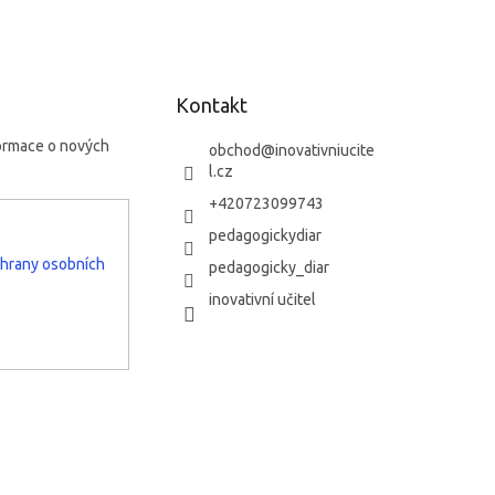
Kontakt
formace o nových
obchod
@
inovativniucite
l.cz
+420723099743
pedagogickydiar
hrany osobních
pedagogicky_diar
inovativní učitel