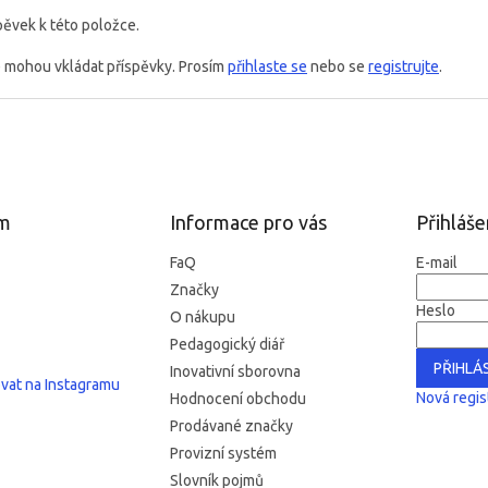
pěvek k této položce.
é mohou vkládat příspěvky. Prosím
přihlaste se
nebo se
registrujte
.
am
Informace pro vás
Přihláše
FaQ
E-mail
Značky
Heslo
O nákupu
Pedagogický diář
PŘIHLÁS
Inovativní sborovna
vat na Instagramu
Nová regis
Hodnocení obchodu
Prodávané značky
Provizní systém
Slovník pojmů