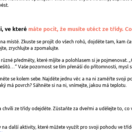
ést.
i, ve které
máte pocit, že musíte utéct ze třídy. Co
na místě. Zkuste se projít do všech rohů, dojděte tam, kam ča
jte, zrychlujte a zpomalujte.
různé předměty, které míjíte a polohlasem si je pojmenovat. „
ešitů…“ Vaše pozornost se tím přenáší do přítomnosti, mysl se
něte se kolem sebe. Najděte jednu věc a na ni zaměřte svoji p
ký má povrch? Sáhněte si na ni, vnímejte, jakou má teplotu.
 chvíli ze třídy odejděte. Zůstaňte za dveřmi a udělejte to, co 
 na další aktivity, které můžete využít pro svoji pohodu ve tříd