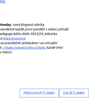
věta
 Monday
, nová blogová rubrika,
ravidelně každé první pondělí v měsíci přináší
edagogického diáře 2023/24, lektorka
ka
Klára Kujanová
.
 se pravidelně setkáváme i ve virtuální
ě,
v klubu inovativního učitele
, každé třetí
v měsíci.
PŘEDCHOZÍ ČLÁNEK
DALŠÍ ČLÁNEK