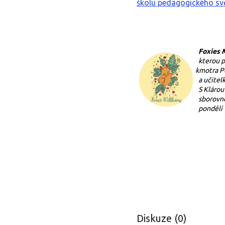
školu pedagogického s
F
oxies
kterou p
kmotra P
a učitel
S Klárou
sborovn
pondělí 
Diskuze (0)