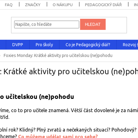
FAQ
ZNAČKY
O NÁKUPU
PEDAGOGICKÝ DIÁŘ
I
HLEDAT
DVPP
Pro školy
Co je Pedagogický diář?
Rozvoj š
Foxies Monday: Krátké aktivity pro učitelskou (ne)pohodu
 Krátké aktivity pro učitelskou (ne)p
ro učitelskou (ne)pohodu
íme, co to pro učitele znamená. Větší část dovolené je za námi 
tříd.
kolní rok? Klidný? Plný zvratů a nečekaných situací? Pohodov
Co můžeme udělat sami pro sebe?
ý chceme?