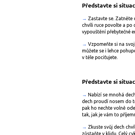
Představte si situac
→
Zastavte se. Zatněte o
chvíli ruce povolte a po 
vypouštění přebytečné en
→
Vzpomeňte si na svoji
můžete se i lehce pohup
v těle pociťujete.
Představte si situac
→
Nabízí se mnohá decho
dech proudí nosem do těl
pak ho nechte volně odej
tak, jak je vám to příjem
→
Zkuste svůj dech chvíl
zůstaňte v klidu. Celý c