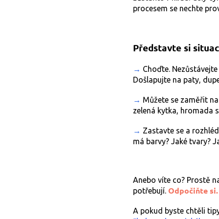
procesem se nechte prov
Představte si situac
→
Choďte. Nezůstávejte 
Došlapujte na paty, dupe
→
Můžete se zaměřit na 
zelená kytka, hromada s
→
Zastavte se a rozhléd
má barvy? Jaké tvary? Ja
Anebo víte co? Prostě na
Odpočiňte si.
potřebují.
A pokud byste chtěli tipy