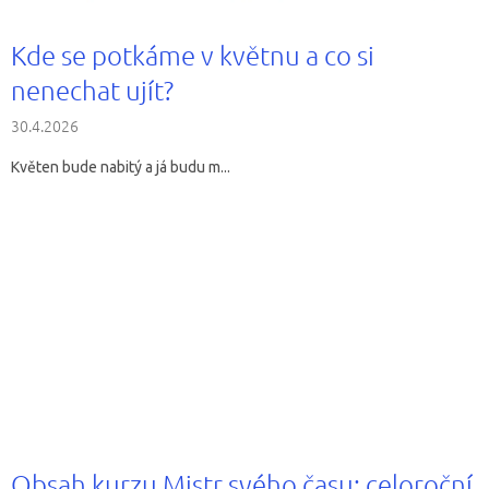
á
n
Kde se potkáme v květnu a co si
k
nenechat ujít?
ů
30.4.2026
Květen bude nabitý a já budu m...
Obsah kurzu Mistr svého času: celoroční