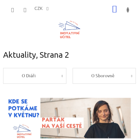
Přejít
NÁKUP
na
CZK
obsah
KOŠÍK
Aktuality
, Strana 2
O Diáři
O Sborovně
V
ý
p
i
s
č
l