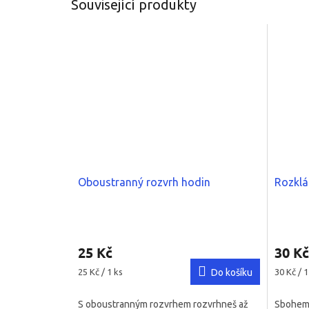
Související produkty
Oboustranný rozvrh hodin
Rozklád
Průměrné
Průměr
hodnocení
hodnoce
25 Kč
30 Kč
produktu
produkt
je
je
Měrná
Měrná
25 Kč / 1 ks
Do košíku
30 Kč / 1
5,0
4,8
cena:
cena:
z
z
S oboustranným rozvrhem rozvrhneš až
Sbohem 
5
5