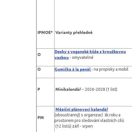
IPMOE
*
Varianty přehledně
Desky z veganské kůže s kroužkovou
O
vazbou
- omyvatelné
O
Gumička à la penál
- na propisky a mobil
P
Minikalendář
– 2026-2028 (1 list)
Měsíční plánovací kalendář
(oboustranný) s organizací šk.roku a
PM
prostorem pro sledování vlastních cílů
(12 listů) září - srpen