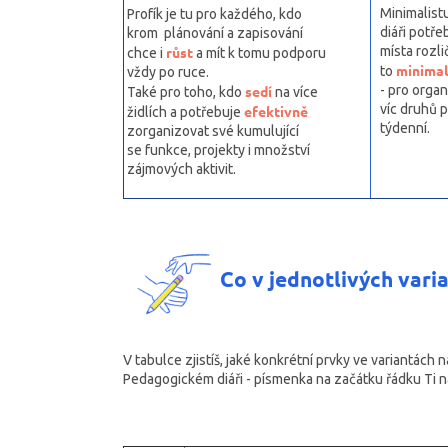
Minimalistu 
Profík je tu pro každého, kdo
diáři potřeb
krom plánování a zapisování
růst
místa rozlič
chce i
a mít k tomu podporu
minimal
to
vždy po ruce.
sedí
- pro organ
Také pro toho, kdo
na více
víc druhů p
efektivně
židlích a potřebuje
týdenní.
zorganizovat své kumulující
se funkce, projekty i množství
zájmových aktivit.
Co v jednotlivých vari
V tabulce zjistíš, jaké konkrétní prvky ve variantách n
Pedagogickém diáři
- písmenka na začátku řádku Ti nap