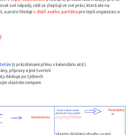
zovat své nápady, rádi se zlepšují ve své práci, která ale na
v diáři svého parťáka
, a proto hledají
pro lepší organizaci a
ř
itelům
(s prázdninami přímo v kalendáriu atd.)
ány, přípravy a jiné tvoření
áty dávkuje po týdnech
Tvým vlastním tempem
Vlastní skládání obsahu ocení