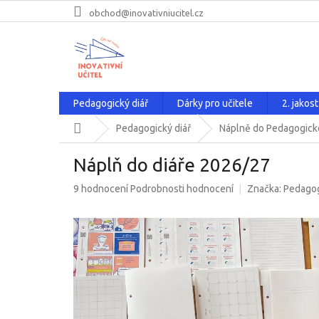
Přejít
obchod@inovativniucitel.cz
na
obsah
Pedagogický diář
Dárky pro učitele
2. jakost
Domů
Pedagogický diář
Náplně do Pedagogick
Náplň do diáře 2026/27
Průměrné
9 hodnocení
Podrobnosti hodnocení
Značka:
Pedagog
hodnocení
produktu
je
5,0
z
5
hvězdiček.