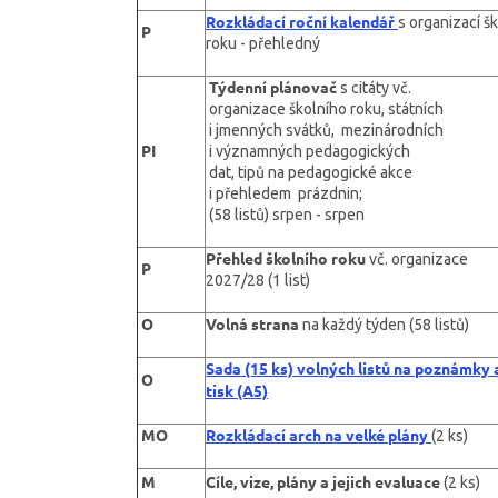
Rozkládací roční kalendář
s organizací šk
P
roku - přehledný
Týdenní plánovač
s citáty vč.
organizace školního roku, státních
i jmenných svátků, mezinárodních
PI
i významných pedagogických
dat, tipů na pedagogické akce
i přehledem prázdnin;
(58 listů) srpen - srpen
Přehled školního roku
vč. organizace
P
2027/28 (1 list)
O
Volná strana
na každý týden (58 listů)
Sada (15 ks) volných listů na poznámky 
O
tisk (A5)
MO
Rozkládací arch na velké plány
(2 ks)
M
Cíle, vize, plány a jejich evaluace
(2 ks)