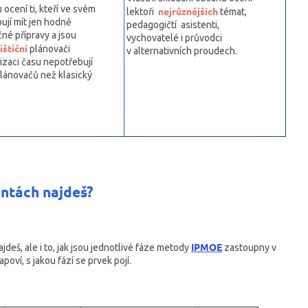
ocení ti, kteří ve svém
nejrůznějších
lektoři
témat,
ují mít jen hodně
pedagogičtí asistenti,
né přípravy a jsou
vychovatelé i průvodci
ištiční
plánovači
v alternativních proudech.
izaci času nepotřebují
lánovačů než klasický
antách najdeš?
IPMOE
ajdeš, ale i to, jak jsou jednotlivé fáze metody
zastoupny v
oví, s jakou fází se prvek pojí.