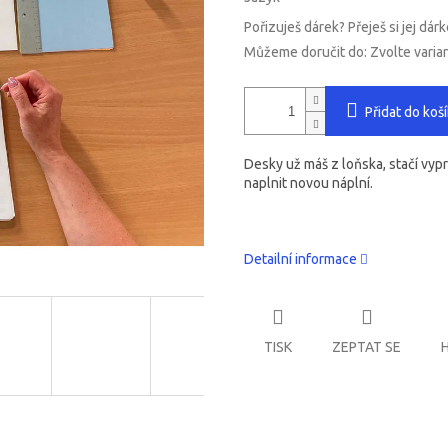
Pořizuješ dárek? Přeješ si jej dár
Můžeme doručit do:
Zvolte varia
Přidat do koš
Desky už máš z loňska, stačí vy
naplnit novou náplní.
Detailní informace
TISK
ZEPTAT SE