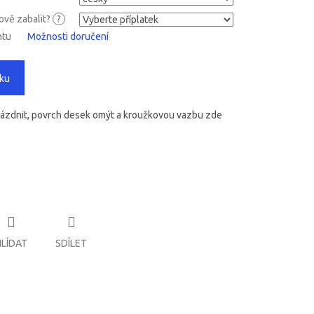
kově zabalit?
?
ntu
Možnosti doručení
íku
prázdnit, povrch desek omýt a kroužkovou vazbu zde
HLÍDAT
SDÍLET