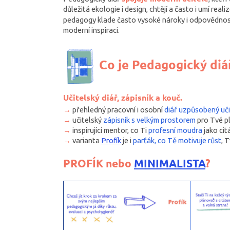
důležitá ekologie i design, chtějí a často i umí reali
pedagogy klade často vysoké nároky i odpovědnost
moderní inspiraci.
Co je Pedagogický diá
Učitelský diář, zápisník a kouč.
→
přehledný pracovní i osobní
diář uzpůsobený uč
→
učitelský
zápisník s velkým prostorem
pro Tvé pl
→
inspirující mentor, co Ti
profesní moudra
jako cit
→
varianta
Profík
je i
parťák, co Tě motivuje růst
, 
PROFÍK nebo
MINIMALISTA
?