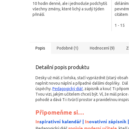
10 hodin denně, ale i jednoduše podchytíš
děláním 
hvězdiček.
hvězdič
všechny změny, které lichý a sudý týden
pevném 
přináší.
citátem 
1 - 15
Popis
Podobné (1)
Hodnocení (9)
Z
Detailní popis produktu
Desky už máš z loňska, stačí vyprázdnit (starý obsah
naplnit novou náplní a případně dalšími doplňky. Dál
úspěchy.
Pedagogický diář
, zápisník a kouč Ti připom
Tvou vizi, jakým učitelem chceš být. Ví, že máš práce 
pohodě a dává Ti i tvůrčí prostor a pravidelnou inspir
Připomeňme si…
In
spirativní kalendář |
In
ovativní zápisník 
spojuje moderní učitele
Pedagogický diář
, kteří 