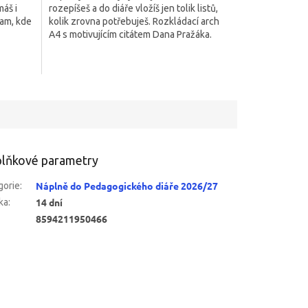
áš i
rozepíšeš a do diáře vložíš jen tolik listů,
hvězdiček.
tam, kde
kolik zrovna potřebuješ. Rozkládací arch
A4 s motivujícím citátem Dana Pražáka.
lňkové parametry
Náplně do Pedagogického diáře 2026/27
gorie
:
14 dní
ka
:
8594211950466