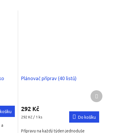
ko
Plánovač příprav (40 listů)
Další
Průměrné
produkt
hodnocení
292 Kč
produktu
košíku
je
Měrná
292 Kč / 1 ks
Do košíku
5,0
cena:
 a
z
Přípravy na každý týden jednoduše
5