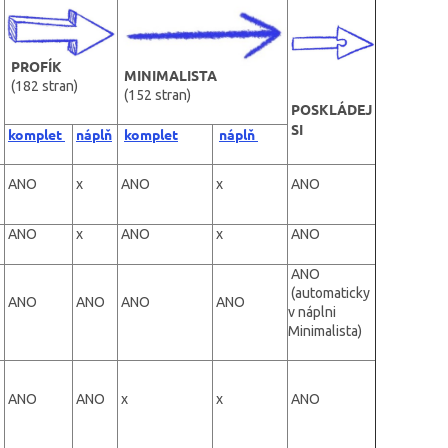
PROFÍK
MINIMALISTA
(182 stran)
(152 stran)
POSKLÁDEJ
SI
komplet
náplň
komplet
náplň
ANO
x
ANO
x
ANO
ANO
x
ANO
x
ANO
ANO
(
automaticky
ANO
ANO
ANO
ANO
v náplni
Minimalista)
ANO
ANO
x
x
ANO