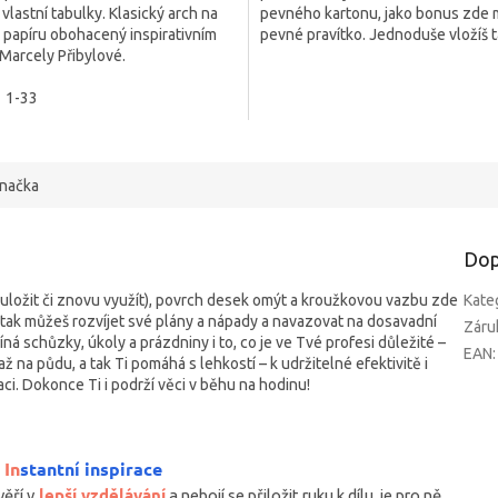
vlastní tabulky. Klasický arch na
pevného kartonu, jako bonus zde m
ek.
hvězdiček.
papíru obohacený inspirativním
pevné pravítko. Jednoduše vložíš 
Marcely Přibylové.
to má smysl.
1-33
načka
Dop
 uložit či znovu využít), povrch desek omýt a kroužkovou vazbu zde
Kate
 tak můžeš rozvíjet své plány a nápady a navazovat na dosavadní
Záru
íná schůzky, úkoly a prázdniny i to, co je ve Tvé profesi důležité –
EAN
:
až na půdu, a tak Ti pomáhá s lehkostí – k udržitelné efektivitě i
aci. Dokonce Ti i podrží věci v běhu na hodinu!
|
In
stantní inspirace
lepší vzdělávání
věří v
a nebojí se přiložit ruku k dílu, je pro ně