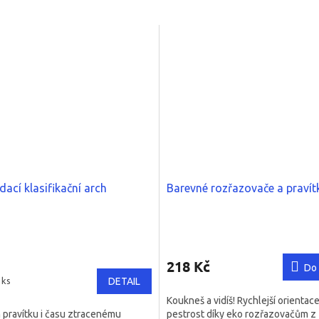
ací klasifikační arch
Barevné rozřazovače a pravít
né
Průměrné
ní
hodnocení
u
produktu
218 Kč
Do 
je
 ks
DETAIL
5,0
Koukneš a vidíš! Rychlejší orientace
z
pravítku i času ztracenému
pestrost díky eko rozřazovačům z
5